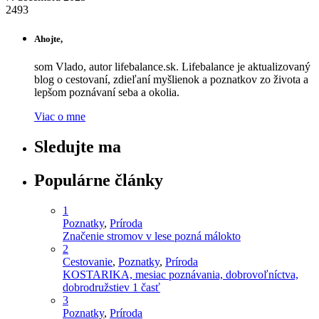
2493
Ahojte,
som Vlado, autor lifebalance.sk. Lifebalance je aktualizovaný
blog o cestovaní, zdieľaní myšlienok a poznatkov zo života a
lepšom poznávaní seba a okolia.
Viac o mne
Sledujte ma
Populárne články
1
Poznatky
,
Príroda
Značenie stromov v lese pozná málokto
2
Cestovanie
,
Poznatky
,
Príroda
KOSTARIKA, mesiac poznávania, dobrovoľníctva,
dobrodružstiev 1 časť
3
Poznatky
,
Príroda