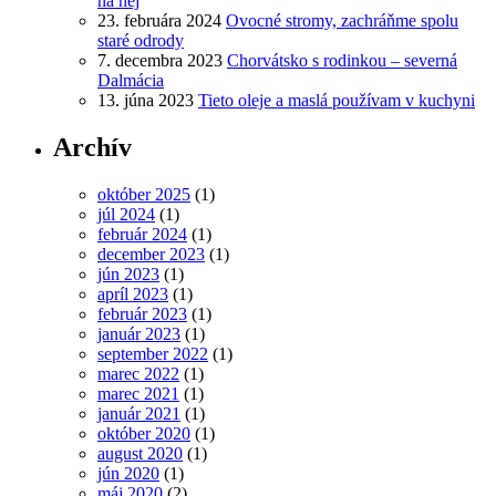
na nej
23. februára 2024
Ovocné stromy, zachráňme spolu
staré odrody
7. decembra 2023
Chorvátsko s rodinkou – severná
Dalmácia
13. júna 2023
Tieto oleje a maslá používam v kuchyni
Archív
október 2025
(1)
júl 2024
(1)
február 2024
(1)
december 2023
(1)
jún 2023
(1)
apríl 2023
(1)
február 2023
(1)
január 2023
(1)
september 2022
(1)
marec 2022
(1)
marec 2021
(1)
január 2021
(1)
október 2020
(1)
august 2020
(1)
jún 2020
(1)
máj 2020
(2)