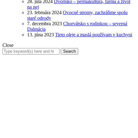
28. júla 2024
Dvorisko – permakultúra, farma a život
na nej
23. februára 2024
Ovocné stromy, zachráňme spolu
staré odrody
7. decembra 2023
Chorvátsko s rodinkou – severná
Dalmácia
13. júna 2023
Tieto oleje a maslá používam v kuchyni
Close