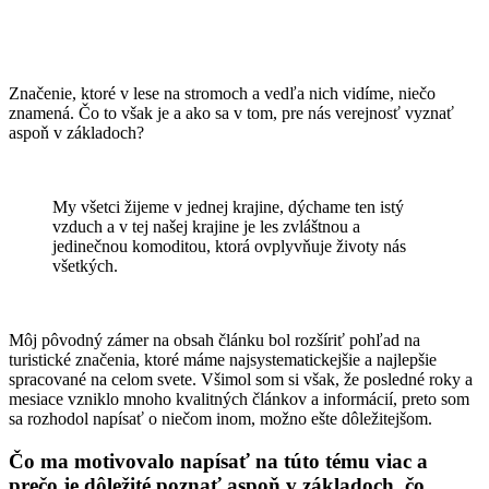
Značenie, ktoré v lese na stromoch a vedľa nich vidíme, niečo
znamená. Čo to však je a ako sa v tom, pre nás verejnosť vyznať
aspoň v základoch?
My všetci žijeme v jednej krajine, dýchame ten istý
vzduch a v tej našej krajine je les zvláštnou a
jedinečnou komoditou, ktorá ovplyvňuje životy nás
všetkých.
Môj pôvodný zámer na obsah článku bol rozšíriť pohľad na
turistické značenia, ktoré máme najsystematickejšie a najlepšie
spracované na celom svete. Všimol som si však, že posledné roky a
mesiace vzniklo mnoho kvalitných článkov a informácií, preto som
sa rozhodol napísať o niečom inom, možno ešte dôležitejšom.
Čo ma motivovalo napísať na túto tému viac a
prečo je dôležité poznať aspoň v základoch, čo