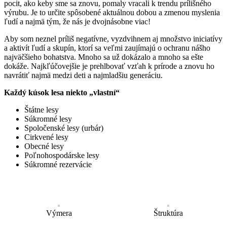
pocit, ako keby sme sa znovu, pomaly vracali k trendu prílišného
výrubu. Je to určite spôsobené aktuálnou dobou a zmenou myslenia
ľudí a najmä tým, že nás je dvojnásobne viac!
Aby som neznel príliš negatívne, vyzdvihnem aj množstvo iniciatívy
a aktivít ľudí a skupín, ktorí sa veľmi zaujímajú o ochranu nášho
najväčšieho bohatstva. Mnoho sa už dokázalo a mnoho sa ešte
dokáže. Najkľúčovejšie je prehlbovať vzťah k prírode a znovu ho
navrátiť najmä medzi deti a najmladšiu generáciu.
Každý kúsok lesa niekto „vlastní“
Štátne lesy
Súkromné lesy
Spoločenské lesy (urbár)
Cirkvené lesy
Obecné lesy
Poľnohospodárske lesy
Súkromné rezervácie
Výmera
Štruktúra