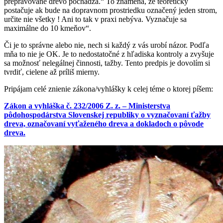
prepravované drevo pochádza.“ To znamená, že teoreticky
postačuje ak bude na dopravnom prostriedku označený jeden strom,
určite nie všetky ! Ani to tak v praxi nebýva. Vyznačuje sa
maximálne do 10 kmeňov“.
Či je to správne alebo nie, nech si každý z vás urobí názor. Podľa
mňa to nie je OK. Je to nedostatočné z hľadiska kontroly a zvyšuje
sa možnosť nelegálnej činnosti, tažby. Tento predpis je dovolím si
tvrdiť, cielene až príliš mierny.
Pripájam celé znienie zákona/vyhlášky k celej téme o ktorej píšem:
Zákon a vyhláška č. 232/2006 Z. z. –
Ministerstva
pôdohospodárstva Slovenskej republiky o vyznačovaní ťažby
dreva, označovaní vyťaženého dreva a dokladoch o pôvode
dreva.