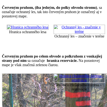
Červeným pruhom, (iba jedným, do polky obvodu stromu)
, sa
označuje ochranný les, tak isto červeným pruhom je označený aj v
porastovej mape.
Hranica ochranného lesa
Ochranný les – značenie v teréne
Červeným pruhom po celom obvode a polkruhom z vonkajšej
strany pod ním
sa označuje
hranica
rezervácie.
Na porastovej
mape je však značená zelenou čiarou.
Hranica chráneného územia –
rezervácie