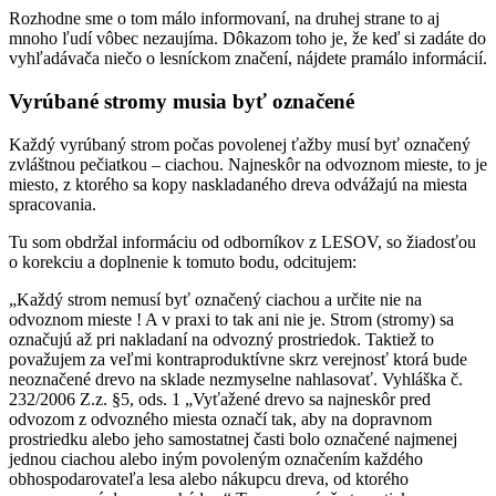
Rozhodne sme o tom málo informovaní, na druhej strane to aj
mnoho ľudí vôbec nezaujíma. Dôkazom toho je, že keď si zadáte do
vyhľadávača niečo o lesníckom značení, nájdete pramálo informácií.
Vyrúbané stromy musia byť označené
Každý vyrúbaný strom počas povolenej ťažby musí byť označený
zvláštnou pečiatkou – ciachou. Najneskôr na odvoznom mieste, to je
miesto, z ktorého sa kopy naskladaného dreva odvážajú na miesta
spracovania.
Tu som obdržal informáciu od odborníkov z LESOV, so žiadosťou
o korekciu a doplnenie k tomuto bodu, odcitujem:
„Každý strom nemusí byť označený ciachou a určite nie na
odvoznom mieste ! A v praxi to tak ani nie je. Strom (stromy) sa
označujú až pri nakladaní na odvozný prostriedok. Taktiež to
považujem za veľmi kontraproduktívne skrz verejnosť ktorá bude
neoznačené drevo na sklade nezmyselne nahlasovať. Vyhláška č.
232/2006 Z.z. §5, ods. 1 „Vyťažené drevo sa najneskôr pred
odvozom z odvozného miesta označí tak, aby na dopravnom
prostriedku alebo jeho samostatnej časti bolo označené najmenej
jednou ciachou alebo iným povoleným označením každého
obhospodarovateľa lesa alebo nákupcu dreva, od ktorého