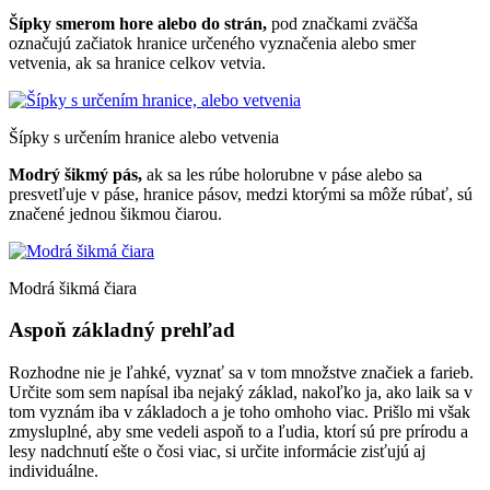
Šípky smerom hore alebo do strán,
pod značkami zväčša
označujú začiatok hranice určeného vyznačenia alebo smer
vetvenia, ak sa hranice celkov vetvia.
Šípky s určením hranice alebo vetvenia
Modrý šikmý pás,
ak sa les rúbe holorubne v páse alebo sa
presvetľuje v páse, hranice pásov, medzi ktorými sa môže rúbať, sú
značené jednou šikmou čiarou.
Modrá šikmá čiara
Aspoň základný prehľad
Rozhodne nie je ľahké, vyznať sa v tom množstve značiek a farieb.
Určite som sem napísal iba nejaký základ, nakoľko ja, ako laik sa v
tom vyznám iba v základoch a je toho omhoho viac. Prišlo mi však
zmysluplné, aby sme vedeli aspoň to a ľudia, ktorí sú pre prírodu a
lesy nadchnutí ešte o čosi viac, si určite informácie zisťujú aj
individuálne.