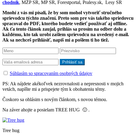
chodník
, MŽP SR, MP SR, Forestportal, Pralesy.sk, Lesy SR
Mnohí z vás mi písali, že by som mohol vytvoriť stručného
sprievodcu týchto značení. Preto som
pre
vás takého spriedovcu
spracoval do PDF, ktorého budete vedieť používať aj offline.
Ak ťa tento článok zaujal, prihlás sa prosím na odber dolu a
každému, kto tak urobí zašlem sprievodcu na uvedený e-mail.
Ak sa nechceš prihlásiť, napíš mi a pošlem ti ho tiež.
Súhlasím so spracovaním osobných údajov
PS: Ak nájdete akékoľvek nezrovnalosti a nepresnosti v mojich
vetách, napíšte mi a prispejete tým k obohateniu témy.
Čoskoro sa ohlásim s novým článkom, s novou témou.
Na záver ahojte a posielam TREE HUG 🙂 .
Tree hug