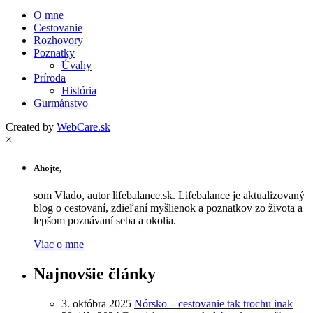
O mne
Cestovanie
Rozhovory
Poznatky
Úvahy
Príroda
História
Gurmánstvo
Created by
WebCare.sk
×
Ahojte,
som Vlado, autor lifebalance.sk. Lifebalance je aktualizovaný
blog o cestovaní, zdieľaní myšlienok a poznatkov zo života a
lepšom poznávaní seba a okolia.
Viac o mne
Najnovšie články
3. októbra 2025
Nórsko – cestovanie tak trochu inak