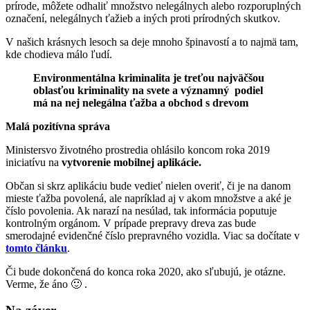
prírode, môžete odhaliť množstvo nelegálnych alebo rozporuplných
označení, nelegálnych ťažieb a iných proti prírodných skutkov.
V našich krásnych lesoch sa deje mnoho špinavostí a to najmä tam,
kde chodieva málo ľudí.
Environmentálna kriminalita je treťou najväčšou
oblasťou kriminality na svete a významný podiel
má na nej nelegálna ťažba a obchod s drevom
Malá pozitívna správa
Ministersvo životného prostredia ohlásilo koncom roka 2019
iniciatívu na
vytvorenie mobilnej aplikácie.
Občan si skrz aplikáciu bude vedieť nielen overiť, či je na danom
mieste ťažba povolená, ale napríklad aj v akom množstve a aké je
číslo povolenia. Ak narazí na nesúlad, tak informácia poputuje
kontrolným orgánom. V prípade prepravy dreva zas bude
smerodajné evidenčné číslo prepravného vozidla. Viac sa dočítate v
tomto článku
.
Či bude dokončená do konca roka 2020, ako sľubujú, je otázne.
Verme, že áno 🙂 .