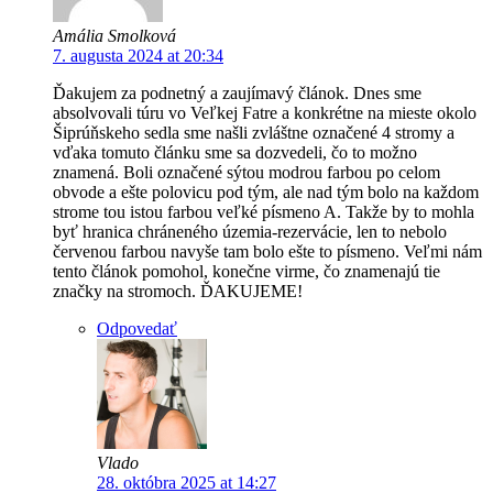
Amália Smolková
7. augusta 2024 at 20:34
Ďakujem za podnetný a zaujímavý článok. Dnes sme
absolvovali túru vo Veľkej Fatre a konkrétne na mieste okolo
Šiprúňskeho sedla sme našli zvláštne označené 4 stromy a
vďaka tomuto článku sme sa dozvedeli, čo to možno
znamená. Boli označené sýtou modrou farbou po celom
obvode a ešte polovicu pod tým, ale nad tým bolo na každom
strome tou istou farbou veľké písmeno A. Takže by to mohla
byť hranica chráneného územia-rezervácie, len to nebolo
červenou farbou navyše tam bolo ešte to písmeno. Veľmi nám
tento článok pomohol, konečne virme, čo znamenajú tie
značky na stromoch. ĎAKUJEME!
Odpovedať
Vlado
28. októbra 2025 at 14:27