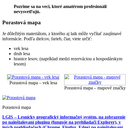
Pozrime sa na veci, ktoré amatérom profesionáli
nevysvetľujú.
Porastová mapa
Je dôležitým materiálom, z ktorého aj laik môže vyčítať zaujímavé
informácie. Podľa dielcov, farieb, čiar, viete určiť:
vek lesa
druh lesa
hranice lesov, (napríklad medzi rezerváciou a hospodárskym
lesom)
Porastová mapa – vek lesa
Porastová mapa – mapové značky
Porastová mapa
LGIS – Lesnícky geografický informačný systém, na zobrazenie
po nainštalovaní pluginu (funguje na prehliadači Explorer), v
iných prehliadačoch (Chrome, Firefox, Edge) po nainštalovaní