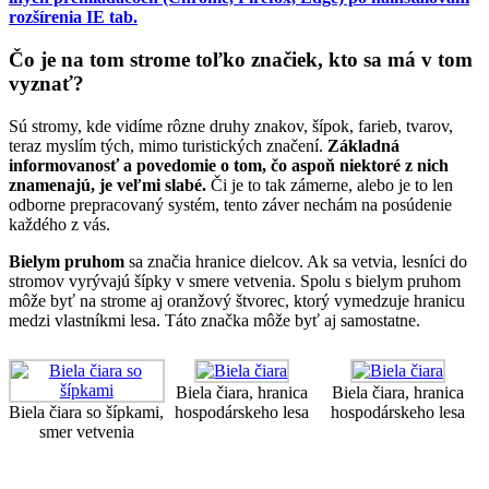
rozšírenia IE tab.
Čo je na tom strome toľko značiek, kto sa má v tom
vyznať?
Sú stromy, kde vidíme rôzne druhy znakov, šípok, farieb, tvarov,
teraz myslím tých, mimo turistických značení.
Základná
informovanosť a povedomie o tom, čo aspoň niektoré z nich
znamenajú, je veľmi slabé.
Či je to tak zámerne, alebo je to len
odborne prepracovaný systém, tento záver nechám na posúdenie
každého z vás.
Bielym pruhom
sa značia hranice dielcov. Ak sa vetvia, lesníci do
stromov vyrývajú šípky v smere vetvenia. Spolu s bielym pruhom
môže byť na strome aj oranžový štvorec, ktorý vymedzuje hranicu
medzi vlastníkmi lesa. Táto značka môže byť aj samostatne.
Biela čiara, hranica
Biela čiara, hranica
Biela čiara so šípkami,
hospodárskeho lesa
hospodárskeho lesa
smer vetvenia