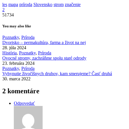
les
mapa
príroda
Slovensko
strom
značenie
2
51734
You may also like
Poznatky
,
Príroda
Dvorisko – permakultúra, farma a život na nej
28. júla 2024
História
,
Poznatky
,
Príroda
Ovocné stromy, zachráňme spolu staré odrody
23. februára 2024
Poznatky
,
Príroda
Vyhynutie živočíšnych druhov, kam smerujeme? Časť druhá
30. marca 2022
2 komentáre
Odpovedať