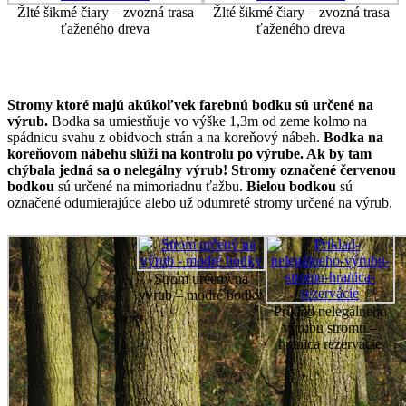
Žlté šikmé čiary – zvozná trasa
Žlté šikmé čiary – zvozná trasa
ťaženého dreva
ťaženého dreva
Stromy ktoré majú akúkoľvek farebnú bodku sú určené na
výrub.
Bodka sa umiestňuje vo výške 1,3m od zeme kolmo na
spádnicu svahu z obidvoch strán a na koreňový nábeh.
Bodka na
koreňovom nábehu slúži na kontrolu po výrube. Ak by tam
chýbala jedná sa o nelegálny výrub!
Stromy označené červenou
bodkou
sú určené na mimoriadnu ťažbu.
Bielou bodkou
sú
označené odumierajúce alebo už odumreté stromy určené na výrub.
Strom určený na
výrub – modré bodky
Príklad nelegálneho
výrubu stromu –
hranica rezervácie