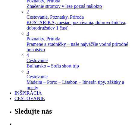
Poznatky
,
Príroda
Značenie stromov v lese pozná málokto
2
Cestovanie
,
Poznatky
,
Príroda
KOSTARIKA, mesiac poznávania, dobrovoľníctva,
dobrodružstiev 1 časť
3
Poznatky
,
Príroda
Pramene a studničky – naše najväčšie vodné prírodné
bohatstvo
4
Cestovanie
Bulharsko – Sofia short trip
5
Cestovanie
Madeira – Porto – Lisabon – Itinerár, tipy, zážitky a
pocity
INŠPIRÁCIA
CESTOVANIE
Sledujte nás