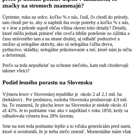
značky na stromoch znamenajú?
Úprimne, ruku na srdce, koľko % z nás, ľudí, čo chodí do prírody,
tam chodí pre to, aby si naplnili iba svoje potreby a koľko % z nás,
si v lese a prírode aspoň občas všíma okrem toho detaily? Detaily,
ktoré môžu jednak priniesť ešte oveľa hlbšie potešenie zo zážitku a
času stráveného tam a na strane druhej, aj odhaliť podozrivé a
možno aj nelegálne aktivity, ako sú nelegálna ťažba dreva,
pytliactvo, skládky, nelegálne prikrmovanie a iné, ktoré nám ju ničia
a deformujú.
Prečo sa teda nepodielať na ochrane niečoho, kam radi chodievajú
takmer všetci?
Podiel lesného porastu na Slovensku
Výmera lesov v Slovenskej republike je okolo 2 až 2,1 mil. ha
(hektárov) . Pre predstavu, rozloha Slovenska predstavuje 4,9 mil.
ha. To znamená, že plocha lesov na Slovensku je niekde okolo 41
až 42%. Je to podstatne viac ako v napríklad v roku 1850, kedy sa
odhadovala výmera lesa 28% územia.
Sme na tom teda podstatne lepšie a to vďaka generáciám pred nami,
ktoré si uvedomili, že je treba niečo zmeniť. Momentálne mám však