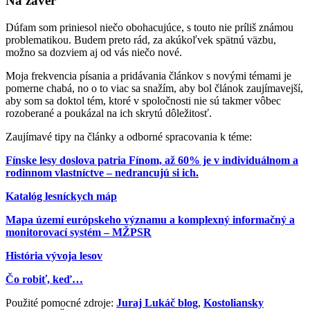
Na záver
Dúfam som priniesol niečo obohacujúce, s touto nie príliš známou
problematikou. Budem preto rád, za akúkoľvek spätnú väzbu,
možno sa dozviem aj od vás niečo nové.
Moja frekvencia písania a pridávania článkov s novými témami je
pomerne chabá, no o to viac sa snažím, aby bol článok zaujímavejší,
aby som sa doktol tém, ktoré v spoločnosti nie sú takmer vôbec
rozoberané a poukázal na ich skrytú dôležitosť.
Zaujímavé tipy na články a odborné spracovania k téme:
Fínske lesy doslova patria Fínom, až 60% je v individuálnom a
rodinnom vlastníctve – nedrancujú si ich.
Katalóg lesníckych máp
Mapa území európskeho významu a komplexný informačný a
monitorovací systém – MŽPSR
História vývoja lesov
Čo robiť, keď…
Použité pomocné zdroje:
Juraj Lukáč blog
,
Kostoliansky