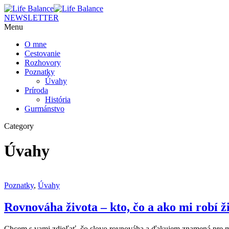
NEWSLETTER
Menu
O mne
Cestovanie
Rozhovory
Poznatky
Úvahy
Príroda
História
Gurmánstvo
Category
Úvahy
Poznatky
,
Úvahy
Rovnováha života – kto, čo a ako mi robí 
Chcem s vami zdieľať, čo slovo rovnováha a ďakujem znamená pre mň