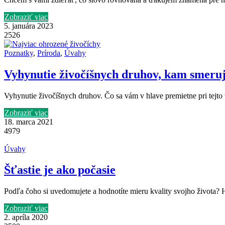
Zobraziť viac
5. januára 2023
2526
Poznatky
,
Príroda
,
Úvahy
Vyhynutie živočíšnych druhov, kam smeru
Vyhynutie živočíšnych druhov. Čo sa vám v hlave premietne pri tejto 
Zobraziť viac
18. marca 2021
4979
Úvahy
Šťastie je ako počasie
Podľa čoho si uvedomujete a hodnotíte mieru kvality svojho života? H
Zobraziť viac
2. apríla 2020