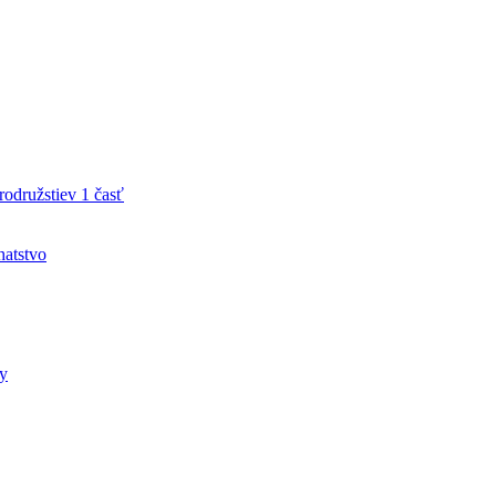
družstiev 1 časť
hatstvo
ty