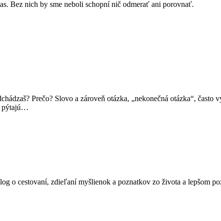
as. Bez nich by sme neboli schopní nič odmerať ani porovnať.
dchádzaš? Prečo? Slovo a zároveň otázka, „nekonečná otázka“, často v
 a pýtajú…
blog o cestovaní, zdieľaní myšlienok a poznatkov zo života a lepšom po