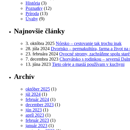
História
(3)
Poznatky
(12)
Príroda
(13)
Úvahy
(9)
Najnovšie články
3. októbra 2025
Nórsko – cestovanie tak trochu inak
28. júla 2024
Dvorisko – permakultúra, farma a život na 
23. februára 2024
Ovocné stromy, zachráňme spolu star
7. decembra 2023
Chorvátsko s rodinkou – severná Dal
13. júna 2023
Tieto oleje a maslá používam v kuchyni
Archív
október 2025
(1)
júl 2024
(1)
február 2024
(1)
december 2023
(1)
jún 2023
(1)
apríl 2023
(1)
február 2023
(1)
január 2023
(1)