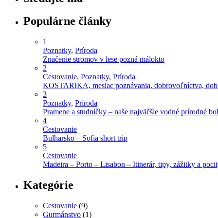
Populárne články
1
Poznatky
,
Príroda
Značenie stromov v lese pozná málokto
2
Cestovanie
,
Poznatky
,
Príroda
KOSTARIKA, mesiac poznávania, dobrovoľníctva, dobro
3
Poznatky
,
Príroda
Pramene a studničky – naše najväčšie vodné prírodné bo
4
Cestovanie
Bulharsko – Sofia short trip
5
Cestovanie
Madeira – Porto – Lisabon – Itinerár, tipy, zážitky a poci
Kategórie
Cestovanie
(9)
Gurmánstvo
(1)