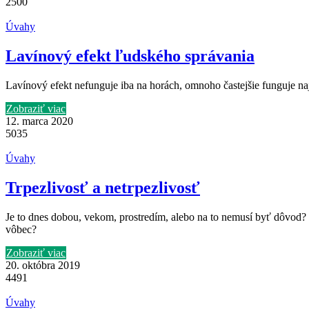
2500
Úvahy
Lavínový efekt ľudského správania
Lavínový efekt nefunguje iba na horách, omnoho častejšie funguje n
Zobraziť viac
12. marca 2020
5035
Úvahy
Trpezlivosť a netrpezlivosť
Je to dnes dobou, vekom, prostredím, alebo na to nemusí byť dôvod? 
vôbec?
Zobraziť viac
20. októbra 2019
4491
Úvahy