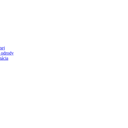
nej
é odrody
mácia