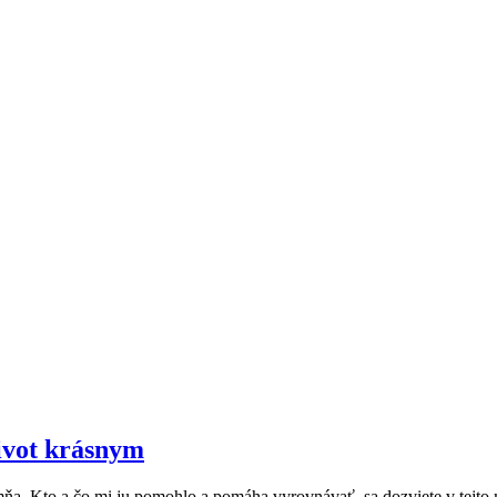
život krásnym
a. Kto a čo mi ju pomohlo a pomáha vyrovnávať, sa dozviete v tejto 