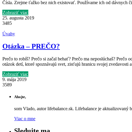
Čísla. Zrejme ťažko bez nich existovať. Používame ich od dávnych či
Zobraziť viac
25. augusta 2019
3485
Úvahy
Otázka – PREČO?
Prečo to robíš? Prečo si začal behať? Prečo ma neposlúchaš? Prečo o
otázok detí, ktoré spoznávajú svet, zisťujú hranicu svojej zvedavosti
Zobraziť viac
9. mája 2019
3589
Ahojte,
som Vlado, autor lifebalance.sk. Lifebalance je aktualizovaný 
Viac o mne
Sledujte ma