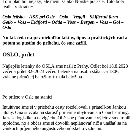
Tour plán bol nejaký, ale menil sa ako Nórske počasie. Toto bola
realita v skratke:
Oslo letisko – ASK pri Osle – Oslo – Veggli – Skifterud farm –
Geilo – Voss – Eidfjord – Odda – Voss – Bergen – Voss – Gol –
Oslo
No tak teda najprv niekoľko faktov, tipov a praktických rád a
potom sa pustím do príbehu, čo sme zažili.
OSLO, prílet
Najlepšie letenky do OSLA sme našli z Prahy. Odlet bol 18.8.2023
večer a prílet 3.9.2023 večer. Letenka na osobu stála cca 180€
vrátane príručnej batožiny + malá batožina.
Po prílete v Osle na stanici
Intuitívne sme si v priebehu cesty rozdeľovali s priateľkou Jankou
úlohy. Ona si vzala na starosť primárne ubytovania a Couchsurfing.
Ja zase logistiku a navigáciu. Občasné plánovanie výletov sme robili
spoločne, no a občas sme si dovolili neplánovať nič a unášať sa na
vánkoch príjemného augustového nórskeho vzduchu.