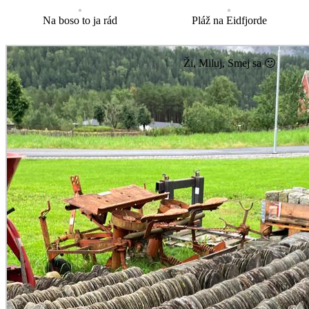
Na boso to ja rád
Pláž na Eidfjorde
Ži, Miluj, Smej sa 🙂