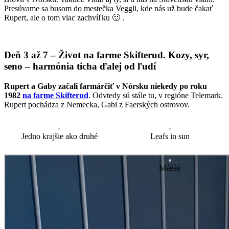
Presúvame sa busom do mestečka Veggli, kde nás už bude čakať
Rupert, ale o tom viac zachvíľku 🙂 .
Deň 3 až 7 – Život na farme Skifterud. Kozy, syr,
seno – harmónia ticha ďalej od ľudí
Rupert a Gaby začali farmárčiť v Nórsku niekedy po roku
1982
na farme Skifterud
. Odvtedy sú stále tu, v regióne Telemark.
Rupert pochádza z Nemecka, Gabi z Faerských ostrovov.
Jedno krajšie ako druhé
Leafs in sun
Méééé