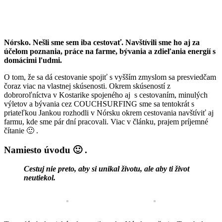
Nórsko. Nešli sme sem iba cestovať. Navštívili sme ho aj za
účelom poznania, práce na farme, bývania a zdieľania energií s
domácimi ľudmi.
O tom, že sa dá cestovanie spojiť s vyšším zmyslom sa presviedčam
čoraz viac na vlastnej skúsenosti. Okrem skúseností z
dobroroľníctva v Kostarike spojeného aj s cestovaním, minulých
výletov a bývania cez COUCHSURFING sme sa tentokrát s
priateľkou Jankou rozhodli v Nórsku okrem cestovania navštíviť aj
farmu, kde sme pár dní pracovali. Viac v článku, prajem príjemné
čítanie 🙂 .
Namiesto úvodu 🙂 .
Cestuj nie preto, aby si unikal životu, ale aby ti život
neutiekol.