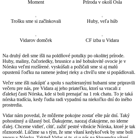
Moment
Príroda v okolí Osla
Trošku sme si začlnkovali
Huby, veľa húb
Vidarov domček
CF izba u Vidara
Na druhý deň sme išli na poldňové potulky po okolitej prírode.
Huby, maliny, čučoriedky, brusnice a iné bobulovité ovocie je v
Nórsku veľmi rozšírené. vyskúšali a požičali sme si aj malú
opustenú ľoďku na ramene jednej rieky a chvíľu sme si popádlovali.
Večer sme išli nakúpiť a spolu s nazbieranými hubami sme pripravili
večeru pre nás, pre Vidara aj jeho priateľku, ktorí sa vracali z
ďalekej časti Nórska, kde si boli prenajať na 1 rok chatu. To je taká
nórska tradícia, kedy ľudia radi vypadnú na niekoľko dní do iného
prostredia.
Vidar nám povedal, že môžeme pokojne zostať ešte pár dní. Taký
pohostinný a úžasný bol. Ďakujeme, naozaj ďakujeme, no ideme
ďalej. Chceme vidieť, cítiť, zažiť pestré vibrácie Nórska, ktoré je tak
rôznorodé. Lúčime sa s tým, že sme vítaní kedykoľvek by sme boli
znovu v Nórsku. Taktiež Vidar aj ty, si u nás na Slovensku vítaní.