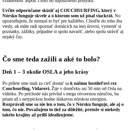
vziadelnosť aspoň 150m od najbližšieho príbytku.
Určite odporúčame skúsiť aj COUCHSURFING, ktorý v
Nórsku funguje skvele a o ktorom som už písal viackrát.
No
upozorňujem, že nemusí to byť pre každého. Choďte do toho iba
vtedy, ak máte radi spoznať domácich na inej úrovni, vymeniť si
poznatky, zážitky, prípadne si spolu navariť, alebo spolu stráviť aj
nejaký čas.
Čo sme teda zažili a aké to bolo?
Deň 1 – 3 okolie OSLA a jeho krásy
Po prílete sme mali za cieľ dostať sa
k nášmu hostiteľovi cez
Couchsurfing, Vidarovi.
Žije v domčeku asi 50 min od Osla na
vidieku. Po príchode nás privítal s mega otvorenou náručou, ba
priam až s netypickou hodne láskavou nórskou energiou.
Rozprávali sme sa nie len o tom, čo v Nórsku funguje, ale aj o
tom, čo nie. Považujem to tiež za dôležité, pretože si niekedy
takéto krajiny až príliš idealizujeme.