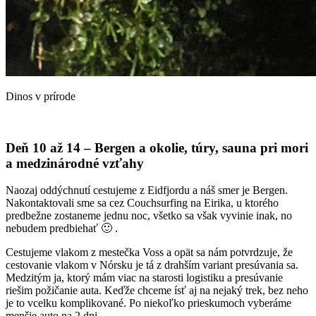
Dinos v prírode
Deň 10 až 14 – Bergen a okolie, túry, sauna pri mori
a medzinárodné vzťahy
Naozaj oddýchnutí cestujeme z Eidfjordu a náš smer je Bergen.
Nakontaktovali sme sa cez Couchsurfing na Eirika, u ktorého
predbežne zostaneme jednu noc, všetko sa však vyvinie inak, no
nebudem predbiehať 🙂 .
Cestujeme vlakom z mestečka Voss a opät sa nám potvrdzuje, že
cestovanie vlakom v Nórsku je tá z drahším variant presúvania sa.
Medzitým ja, ktorý mám viac na starosti logistiku a presúvanie
riešim požičanie auta. Keďže chceme ísť aj na nejaký trek, bez neho
je to vcelku komplikované. Po niekoľko prieskumoch vyberáme
menšie auto na 2 dni.