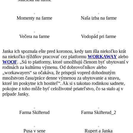
Momenty na farme
Naša izba na farme
Večera na farme
Vodopád pri farme
Janka ich spoznala ešte pred koronou, kedy tam išla niekoľko krát
na niekoľko týždňov pracovať cez platformu
WORKAWAY
alebo
WOOF
. „Sú to platformy, ktoré umožňujú členom byť ubytovaní v
rodinách za kultúrnu výmenu. Od dobrovoľníkov alebo
„workawayers“ sa očakáva, že prispejú vopred dohodnutým
množstvom času/práce denne výmenou za ubytovanie a stravu,
ktoré im poskytne ich hostiteľ“. Ak si s takotuo rodinkou sadnete,
pokojne z toho môže byť celoživotné priateľstvo, čo sa stalo aj v
prípade Janky.
Farma Skifterud
Farma Skifterud_2
Pusa v sene
Rupert a Janka