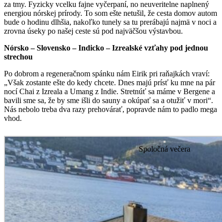
za tmy. Fyzicky vcelku fajne vyčerpaní, no neuveritelne naplnený
energiou nórskej prírody. To som ešte netušil, že cesta domov autom
bude o hodinu dlhšia, nakoľko tunely sa tu prerábajú najmä v noci a
zrovna úseky po našej ceste sú pod najväčšou výstavbou.
Nórsko – Slovensko – Indicko – Izrealské vzťahy pod jednou
strechou
Po dobrom a regeneračnom spánku nám Eirik pri raňajkách vraví:
„Však zostante ešte do kedy chcete. Dnes majú prísť ku mne na pár
nocí Chai z Izreala a Umang z Indie. Stretnúť sa máme v Bergene a
bavili sme sa, že by sme išli do sauny a okúpať sa a otužiť v mori“.
Nás nebolo treba dva razy prehovárať, popravde nám to padlo mega
vhod.
Spoločná večera