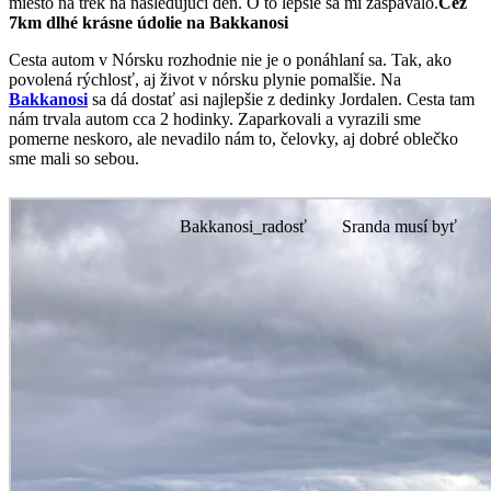
miesto na trek na nasledujúci deň. O to lepšie sa mi zaspávalo.
Cez
7km dlhé krásne údolie na Bakkanosi
Cesta autom v Nórsku rozhodnie nie je o ponáhlaní sa. Tak, ako
povolená rýchlosť, aj život v nórsku plynie pomalšie. Na
Bakkanosi
sa dá dostať asi najlepšie z dedinky Jordalen. Cesta tam
nám trvala autom cca 2 hodinky. Zaparkovali a vyrazili sme
pomerne neskoro, ale nevadilo nám to, čelovky, aj dobré oblečko
sme mali so sebou.
Bakkanosi_radosť
Sranda musí byť