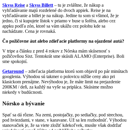
Skyss Reise
a
Skyss Billett
– tu je zvláštne, že nákup a
vyhľadávanie majú rozdelené do dvoch appiek. Reise je na
vyhľadávanie a billet je na nákup. Jedine tu som si všimol, že je
jedno, či si kupujete lístok v priamo v buse u šoféra, alebo cez
appku podľa zón, ktoré sa vám ukážu cez polohu kde sa
nachádzate. Cena je rovnaká.
Čo požičovne áut alebo zdieľacie platformy na ojazdené autá?
V tripe a článku z pred 4 rokov z Nórska mám skúsenosť s
požičovňou Sixt. Tentokrát sme skúsili ALAMO (Enterprise). Boli
sme spokojní.
Getaround
– zdieľacia platforma ktorú som objavil po pár minútach
googlenia. Výhodou sú takmer o polovicu nižšie ceny ako pri
klasickom prenájme. Nevýhodou je, že máte limit na prejazdenie
200KM / deň, za každý na vyše sa pripláca. Skúsime možno
niekedy v budúcnosti.
Nórsko a bývanie
Spať sa dá rôzne. Na zemi, postojačky, po sediačky, pod strechou,
pod hviezdami, v stane, v karavane. Už sa len rozhodnúť. Výhodou
stanovačiek je, že sa viete zložiť kdekoľvek, musíte však dodržať