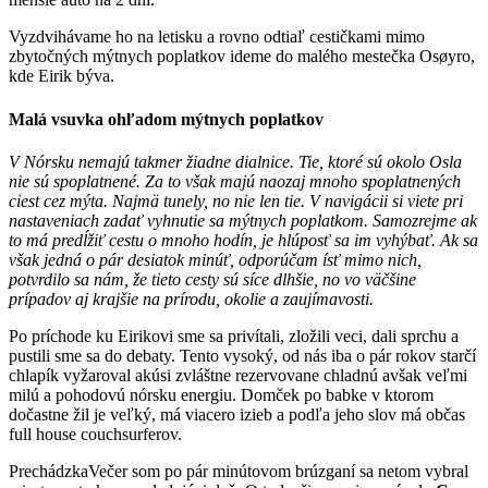
Vyzdvihávame ho na letisku a rovno odtiaľ cestičkami mimo
zbytočných mýtnych poplatkov ideme do malého mestečka Osøyro,
kde Eirik býva.
Malá vsuvka ohľadom mýtnych poplatkov
V Nórsku nemajú takmer žiadne dialnice. Tie, ktoré sú okolo Osla
nie sú spoplatnené. Za to však majú naozaj mnoho spoplatnených
ciest cez mýta. Najmä tunely, no nie len tie. V navigácii si viete pri
nastaveniach zadať vyhnutie sa mýtnych poplatkom. Samozrejme ak
to má predĺžiť cestu o mnoho hodín, je hlúposť sa im vyhýbať. Ak sa
však jedná o pár desiatok minúť, odporúčam ísť mimo nich,
potvrdilo sa nám, že tieto cesty sú síce dlhšie, no vo väčšine
prípadov aj krajšie na prírodu, okolie a zaujímavosti.
Po príchode ku Eirikovi sme sa privítali, zložili veci, dali sprchu a
pustili sme sa do debaty. Tento vysoký, od nás iba o pár rokov starčí
chlapík vyžaroval akúsi zvláštne rezervovane chladnú avšak veľmi
milú a pohodovú nórsku energiu. Domček po babke v ktorom
dočastne žil je veľký, má viacero izieb a podľa jeho slov má občas
full house couchsurferov.
PrechádzkaVečer som po pár minútovom brúzganí sa netom vybral