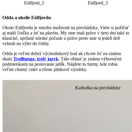
Eidfjord_2
Eidfjord_3
Odda a okolie Eidfjordu
Okolo Eidfjordu je mnoho možností na prechádzky. Viete si požičať
aj malú ľoďku a ísť na plavbu. My sme mali práve v tieto dni také to
klasické, upršané nórske počasie a práve preto sme si jedeň deň
vybrali na výlet do Oddy.
Odda je veľmi dobrý východiskový bod ak chcete ísť na známu
skalu
Trolltunga, trolý jazyk
. Táto oblasť je známa výbornými
podmienkami na pestovanie jabĺk. Nájdete tu farmy, kde robia
veľmi chutný cider a rôzne jablkové výrobky.
Karkulka na prechádzke