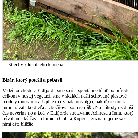
Strechy z lokálneho kameňa
Bizár, ktorý potešil a pobavil
V deň odchodu z Eidfjordu sme sa išli spontánne túlať po prírode a
celkom v hustej vegetácii sme v skalách našli schované plastové
modely dinosaurov. Úplne ma zaliala nostalgia, nakoľko som sa
nimi hrával ako dieťa a zbožňoval som ich 😀 . Na náhody už dlhší
čas neverím, no a keď v Eidfjorde stretávame Adnresa a Innu, ktorý
bývali nejaký čas na farme u Gabi a Ruperta, zoznamujeme sa s
nimi ešte bližšie.