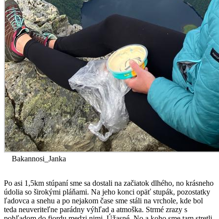
Bakannosi_Janka
Po asi 1,5km stúpaní sme sa dostali na začiatok dlhého, no krásneho
údolia so širokými pláňami. Na jeho konci opäť stupák, pozostatky
ľadovca a snehu a po nejakom čase sme stáli na vrchole, kde bol
teda neuveriteľne parádny výhľad a atmoška. Strmé zrazy s
pohľadom do fjordu medzi nimi. Úžasné. No a koho sme tam stretli