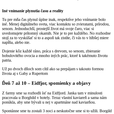
Iné vnímanie plynutia času a reality
Tu pre mňa čas plynul úplne inak, respektíve jeho vnímanie bolo
iné. Menej digitálneho sveta, viac kontaktu so zvieratami, prírodou,
senom. Jednoduchší, prostejší život má svoje čaro, viac si
uvedomujete prítomný okamih. Nie je to pre každého. No rozhodne
stojí za to vyskúšať si to a aspoň tak zistíte, či vás to v hlbšej miere
napĺňa, alebo nie.
Dojenie kôz každé ráno, práca s drevom, so senom, zbieranie
bobulovitého ovocia a mnoho iných prác, ktoré k takémuto životu
patria.
Už po dvoch dňoch som cítil ako sa prepájam s takouto formou
života aj s Gaby a Rupertom
Ďeň 7 až 10 – Eidfjor, spomienky a objavy
Z farmy sme sa rozhodli ísť na Eidfjord. Janka tam v minulosti
pracovala u Borghild v hotely. Teraz vlastní kaviareň a sama nám
ponúkla, aby sme bývali u nej v apartmáne nad kaviarňou.
Spontánne sme tu zostali 3 noci a neskutočne sme si to užili. Borgild