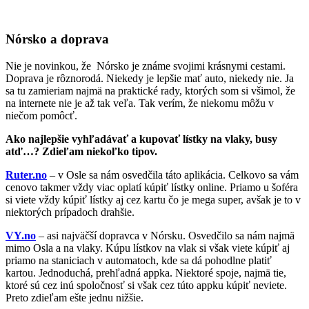
Nórsko a doprava
Nie je novinkou, že Nórsko je známe svojimi krásnymi cestami.
Doprava je rôznorodá. Niekedy je lepšie mať auto, niekedy nie. Ja
sa tu zamieriam najmä na praktické rady, ktorých som si všimol, že
na internete nie je až tak veľa. Tak verím, že niekomu môžu v
niečom pomôcť.
Ako najlepšie vyhľadávať a kupovať lístky na vlaky, busy
atď…? Zdieľam niekoľko tipov.
Ruter.no
– v Osle sa nám osvedčila táto aplikácia. Celkovo sa vám
cenovo takmer vždy viac oplatí kúpiť lístky online. Priamo u šoféra
si viete vždy kúpiť lístky aj cez kartu čo je mega super, avšak je to v
niektorých prípadoch drahšie.
VY.no
– asi najväčší dopravca v Nórsku. Osvedčilo sa nám najmä
mimo Osla a na vlaky. Kúpu lístkov na vlak si však viete kúpiť aj
priamo na staniciach v automatoch, kde sa dá pohodlne platiť
kartou. Jednoduchá, prehľadná appka. Niektoré spoje, najmä tie,
ktoré sú cez inú spoločnosť si však cez túto appku kúpiť neviete.
Preto zdieľam ešte jednu nižšie.