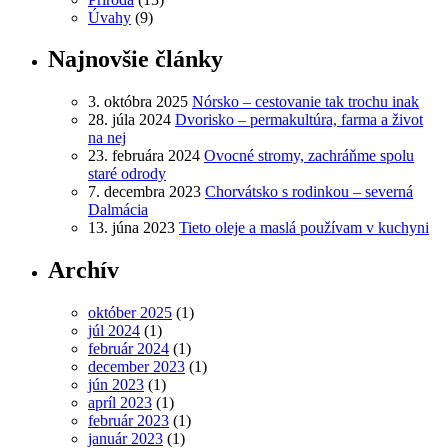
Úvahy
(9)
Najnovšie články
3. októbra 2025
Nórsko – cestovanie tak trochu inak
28. júla 2024
Dvorisko – permakultúra, farma a život
na nej
23. februára 2024
Ovocné stromy, zachráňme spolu
staré odrody
7. decembra 2023
Chorvátsko s rodinkou – severná
Dalmácia
13. júna 2023
Tieto oleje a maslá používam v kuchyni
Archív
október 2025
(1)
júl 2024
(1)
február 2024
(1)
december 2023
(1)
jún 2023
(1)
apríl 2023
(1)
február 2023
(1)
január 2023
(1)