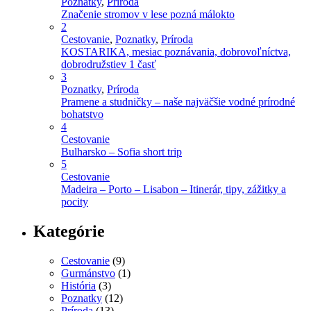
Poznatky
,
Príroda
Značenie stromov v lese pozná málokto
2
Cestovanie
,
Poznatky
,
Príroda
KOSTARIKA, mesiac poznávania, dobrovoľníctva,
dobrodružstiev 1 časť
3
Poznatky
,
Príroda
Pramene a studničky – naše najväčšie vodné prírodné
bohatstvo
4
Cestovanie
Bulharsko – Sofia short trip
5
Cestovanie
Madeira – Porto – Lisabon – Itinerár, tipy, zážitky a
pocity
Kategórie
Cestovanie
(9)
Gurmánstvo
(1)
História
(3)
Poznatky
(12)
Príroda
(13)