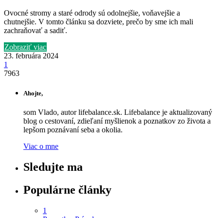
Ovocné stromy a staré odrody sú odolnejšie, voňavejšie a
chutnejšie. V tomto článku sa dozviete, prečo by sme ich mali
zachraňovať a sadiť.
Zobraziť viac
23. februára 2024
1
7963
Ahojte,
som Vlado, autor lifebalance.sk. Lifebalance je aktualizovaný
blog o cestovaní, zdieľaní myšlienok a poznatkov zo života a
lepšom poznávaní seba a okolia.
Viac o mne
Sledujte ma
Populárne články
1