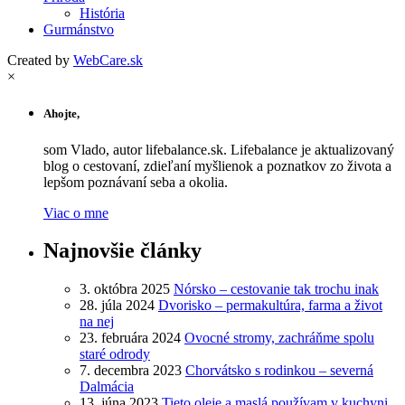
História
Gurmánstvo
Created by
WebCare.sk
×
Ahojte,
som Vlado, autor lifebalance.sk. Lifebalance je aktualizovaný
blog o cestovaní, zdieľaní myšlienok a poznatkov zo života a
lepšom poznávaní seba a okolia.
Viac o mne
Najnovšie články
3. októbra 2025
Nórsko – cestovanie tak trochu inak
28. júla 2024
Dvorisko – permakultúra, farma a život
na nej
23. februára 2024
Ovocné stromy, zachráňme spolu
staré odrody
7. decembra 2023
Chorvátsko s rodinkou – severná
Dalmácia
13. júna 2023
Tieto oleje a maslá používam v kuchyni