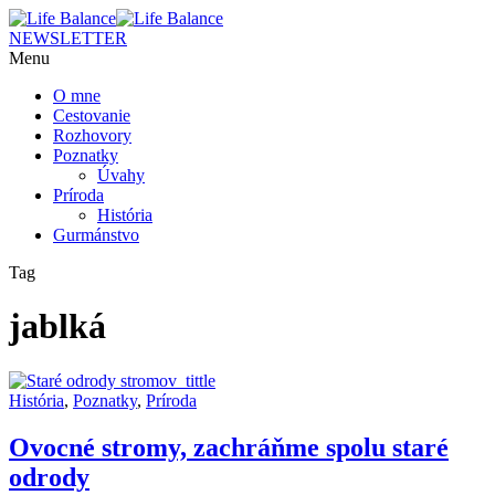
NEWSLETTER
Menu
O mne
Cestovanie
Rozhovory
Poznatky
Úvahy
Príroda
História
Gurmánstvo
Tag
jablká
História
,
Poznatky
,
Príroda
Ovocné stromy, zachráňme spolu staré
odrody