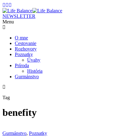
NEWSLETTER
Menu
O mne
Cestovanie
Rozhovory
Poznatky
Úvahy
Príroda
História
Gurmánstvo
Tag
benefity
Gurmánstvo
,
Poznatky