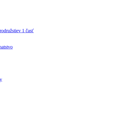
družstiev 1 časť
hatstvo
ty