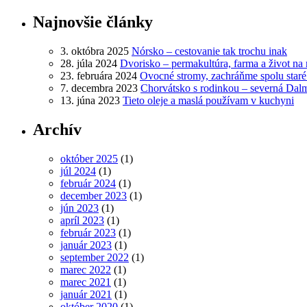
Najnovšie články
3. októbra 2025
Nórsko – cestovanie tak trochu inak
28. júla 2024
Dvorisko – permakultúra, farma a život na 
23. februára 2024
Ovocné stromy, zachráňme spolu star
7. decembra 2023
Chorvátsko s rodinkou – severná Dal
13. júna 2023
Tieto oleje a maslá používam v kuchyni
Archív
október 2025
(1)
júl 2024
(1)
február 2024
(1)
december 2023
(1)
jún 2023
(1)
apríl 2023
(1)
február 2023
(1)
január 2023
(1)
september 2022
(1)
marec 2022
(1)
marec 2021
(1)
január 2021
(1)
október 2020
(1)