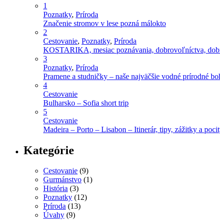
1
Poznatky
,
Príroda
Značenie stromov v lese pozná málokto
2
Cestovanie
,
Poznatky
,
Príroda
KOSTARIKA, mesiac poznávania, dobrovoľníctva, dobro
3
Poznatky
,
Príroda
Pramene a studničky – naše najväčšie vodné prírodné bo
4
Cestovanie
Bulharsko – Sofia short trip
5
Cestovanie
Madeira – Porto – Lisabon – Itinerár, tipy, zážitky a poci
Kategórie
Cestovanie
(9)
Gurmánstvo
(1)
História
(3)
Poznatky
(12)
Príroda
(13)
Úvahy
(9)