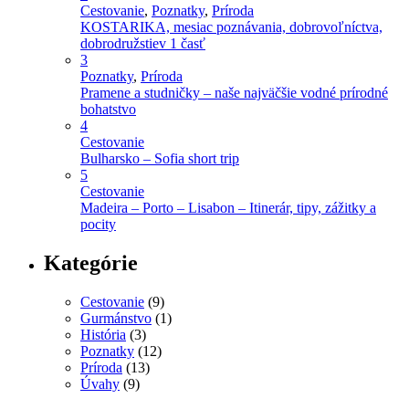
Cestovanie
,
Poznatky
,
Príroda
KOSTARIKA, mesiac poznávania, dobrovoľníctva,
dobrodružstiev 1 časť
3
Poznatky
,
Príroda
Pramene a studničky – naše najväčšie vodné prírodné
bohatstvo
4
Cestovanie
Bulharsko – Sofia short trip
5
Cestovanie
Madeira – Porto – Lisabon – Itinerár, tipy, zážitky a
pocity
Kategórie
Cestovanie
(9)
Gurmánstvo
(1)
História
(3)
Poznatky
(12)
Príroda
(13)
Úvahy
(9)