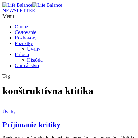
NEWSLETTER
Menu
O mne
Cestovanie
Rozhovory
Poznatky
Úvahy
Príroda
História
Gurmánstvo
Tag
konštruktívna ktitika
Úvahy
Príjímanie kritiky
Prečo nás slová niekedy dokážu tak zraniť a ako spracovávať kritiku