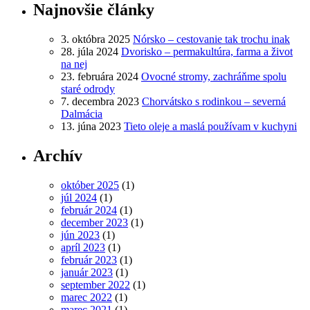
Najnovšie články
3. októbra 2025
Nórsko – cestovanie tak trochu inak
28. júla 2024
Dvorisko – permakultúra, farma a život
na nej
23. februára 2024
Ovocné stromy, zachráňme spolu
staré odrody
7. decembra 2023
Chorvátsko s rodinkou – severná
Dalmácia
13. júna 2023
Tieto oleje a maslá používam v kuchyni
Archív
október 2025
(1)
júl 2024
(1)
február 2024
(1)
december 2023
(1)
jún 2023
(1)
apríl 2023
(1)
február 2023
(1)
január 2023
(1)
september 2022
(1)
marec 2022
(1)
marec 2021
(1)