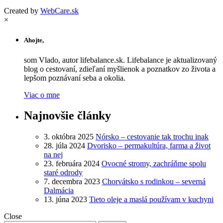
Created by
WebCare.sk
×
Ahojte,
som Vlado, autor lifebalance.sk. Lifebalance je aktualizovaný
blog o cestovaní, zdieľaní myšlienok a poznatkov zo života a
lepšom poznávaní seba a okolia.
Viac o mne
Najnovšie články
3. októbra 2025
Nórsko – cestovanie tak trochu inak
28. júla 2024
Dvorisko – permakultúra, farma a život
na nej
23. februára 2024
Ovocné stromy, zachráňme spolu
staré odrody
7. decembra 2023
Chorvátsko s rodinkou – severná
Dalmácia
13. júna 2023
Tieto oleje a maslá používam v kuchyni
Close