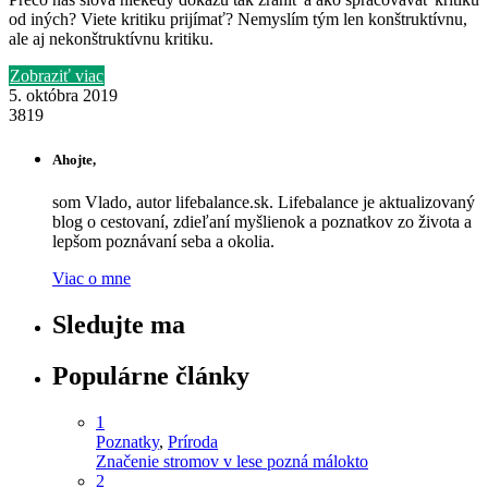
od iných? Viete kritiku prijímať? Nemyslím tým len konštruktívnu,
ale aj nekonštruktívnu kritiku.
Zobraziť viac
5. októbra 2019
3819
Ahojte,
som Vlado, autor lifebalance.sk. Lifebalance je aktualizovaný
blog o cestovaní, zdieľaní myšlienok a poznatkov zo života a
lepšom poznávaní seba a okolia.
Viac o mne
Sledujte ma
Populárne články
1
Poznatky
,
Príroda
Značenie stromov v lese pozná málokto
2