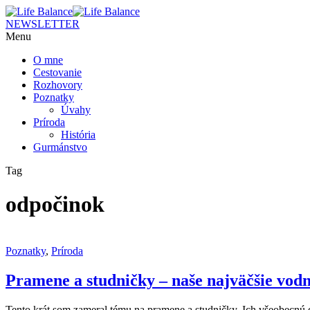
NEWSLETTER
Menu
O mne
Cestovanie
Rozhovory
Poznatky
Úvahy
Príroda
História
Gurmánstvo
Tag
odpočinok
Poznatky
,
Príroda
Pramene a studničky – naše najväčšie vod
Tento krát som zameral tému na pramene a studničky. Ich všeobecnú dô