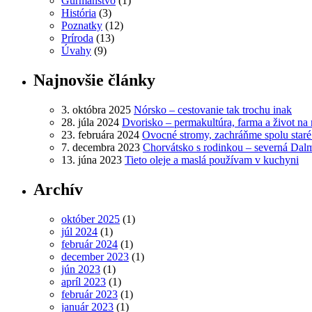
Gurmánstvo
(1)
História
(3)
Poznatky
(12)
Príroda
(13)
Úvahy
(9)
Najnovšie články
3. októbra 2025
Nórsko – cestovanie tak trochu inak
28. júla 2024
Dvorisko – permakultúra, farma a život na 
23. februára 2024
Ovocné stromy, zachráňme spolu star
7. decembra 2023
Chorvátsko s rodinkou – severná Dal
13. júna 2023
Tieto oleje a maslá používam v kuchyni
Archív
október 2025
(1)
júl 2024
(1)
február 2024
(1)
december 2023
(1)
jún 2023
(1)
apríl 2023
(1)
február 2023
(1)
január 2023
(1)