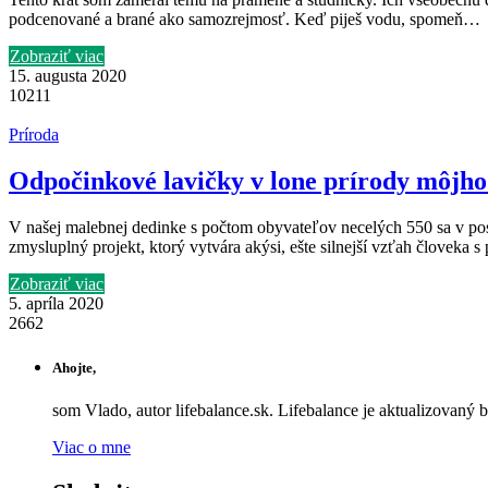
podcenované a brané ako samozrejmosť. Keď piješ vodu, spomeň…
Zobraziť viac
15. augusta 2020
10211
Príroda
Odpočinkové lavičky v lone prírody môjh
V našej malebnej dedinke s počtom obyvateľov necelých 550 sa v po
zmysluplný projekt, ktorý vytvára akýsi, ešte silnejší vzťah človeka s
Zobraziť viac
5. apríla 2020
2662
Ahojte,
som Vlado, autor lifebalance.sk. Lifebalance je aktualizovaný 
Viac o mne