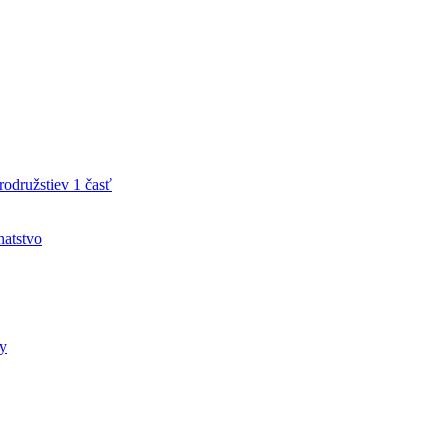
družstiev 1 časť
hatstvo
ty