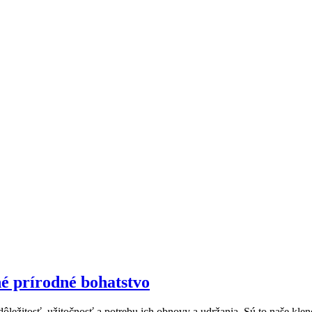
né prírodné bohatstvo
ležitosť, užitočnosť a potrebu ich obnovy a udržania. Sú to naše kleno