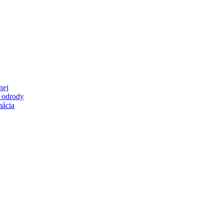
nej
é odrody
mácia