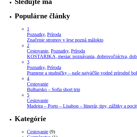
Sledujte ma
Populárne články
1
Poznatky
,
Príroda
Značenie stromov v lese pozná málokto
2
Cestovanie
,
Poznatky
,
Príroda
KOSTARIKA, mesiac poznávania, dobrovoľníctva, dobro
3
Poznatky
,
Príroda
Pramene a studničky – naše najväčšie vodné prírodné bo
4
Cestovanie
Bulharsko – Sofia short trip
5
Cestovanie
Madeira – Porto – Lisabon – Itinerár, tipy, zážitky a poci
Kategórie
Cestovanie
(9)