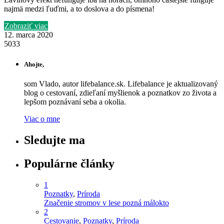
najmä medzi ľuďmi, a to doslova a do písmena!
Zobraziť viac
12. marca 2020
5033
Ahojte,
som Vlado, autor lifebalance.sk. Lifebalance je aktualizovaný
blog o cestovaní, zdieľaní myšlienok a poznatkov zo života a
lepšom poznávaní seba a okolia.
Viac o mne
Sledujte ma
Populárne články
1
Poznatky
,
Príroda
Značenie stromov v lese pozná málokto
2
Cestovanie
,
Poznatky
,
Príroda