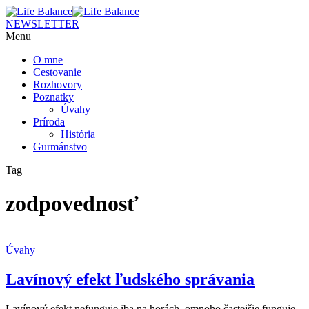
NEWSLETTER
Menu
O mne
Cestovanie
Rozhovory
Poznatky
Úvahy
Príroda
História
Gurmánstvo
Tag
zodpovednosť
Úvahy
Lavínový efekt ľudského správania
Lavínový efekt nefunguje iba na horách, omnoho častejšie funguje