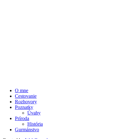
O mne
Cestovanie
Rozhovory
Poznatky
Úvahy
Príroda
História
Gurmánstvo