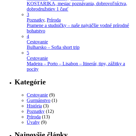
KOSTARIKA, mesiac poznávania, dobrovoľníctva,
dobrodružstiev 1 časť
3
Poznatky
,
Príroda
Pramene a studničky – naše najväčšie vodné prírodné
bohatstvo
4
Cestovanie
Bulharsko – Sofia short trip
5
Cestovanie
Madeira – Porto – Lisabon – Itinerár, tipy, zážitky a
pocity
Kategórie
Cestovanie
(9)
Gurmánstvo
(1)
História
(3)
Poznatky
(12)
Príroda
(13)
Úvahy
(9)
Najnovšie články