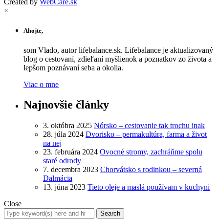
Created by
WebCare.sk
×
Ahojte,
som Vlado, autor lifebalance.sk. Lifebalance je aktualizovaný
blog o cestovaní, zdieľaní myšlienok a poznatkov zo života a
lepšom poznávaní seba a okolia.
Viac o mne
Najnovšie články
3. októbra 2025
Nórsko – cestovanie tak trochu inak
28. júla 2024
Dvorisko – permakultúra, farma a život
na nej
23. februára 2024
Ovocné stromy, zachráňme spolu
staré odrody
7. decembra 2023
Chorvátsko s rodinkou – severná
Dalmácia
13. júna 2023
Tieto oleje a maslá používam v kuchyni
Close