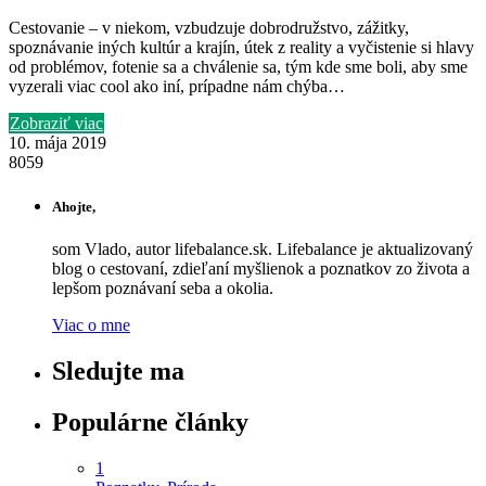
Cestovanie – v niekom, vzbudzuje dobrodružstvo, zážitky,
spoznávanie iných kultúr a krajín, útek z reality a vyčistenie si hlavy
od problémov, fotenie sa a chválenie sa, tým kde sme boli, aby sme
vyzerali viac cool ako iní, prípadne nám chýba…
Zobraziť viac
10. mája 2019
8059
Ahojte,
som Vlado, autor lifebalance.sk. Lifebalance je aktualizovaný
blog o cestovaní, zdieľaní myšlienok a poznatkov zo života a
lepšom poznávaní seba a okolia.
Viac o mne
Sledujte ma
Populárne články
1