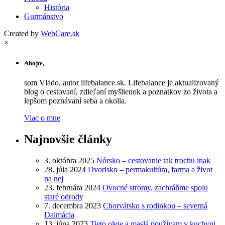
História
Gurmánstvo
Created by
WebCare.sk
×
Ahojte,
som Vlado, autor lifebalance.sk. Lifebalance je aktualizovaný
blog o cestovaní, zdieľaní myšlienok a poznatkov zo života a
lepšom poznávaní seba a okolia.
Viac o mne
Najnovšie články
3. októbra 2025
Nórsko – cestovanie tak trochu inak
28. júla 2024
Dvorisko – permakultúra, farma a život
na nej
23. februára 2024
Ovocné stromy, zachráňme spolu
staré odrody
7. decembra 2023
Chorvátsko s rodinkou – severná
Dalmácia
13. júna 2023
Tieto oleje a maslá používam v kuchyni