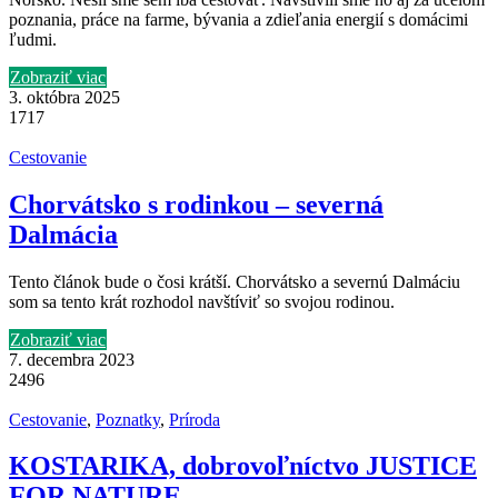
poznania, práce na farme, bývania a zdieľania energií s domácimi
ľudmi.
Zobraziť viac
3. októbra 2025
1717
Cestovanie
Chorvátsko s rodinkou – severná
Dalmácia
Tento článok bude o čosi krátší. Chorvátsko a severnú Dalmáciu
som sa tento krát rozhodol navštíviť so svojou rodinou.
Zobraziť viac
7. decembra 2023
2496
Cestovanie
,
Poznatky
,
Príroda
KOSTARIKA, dobrovoľníctvo JUSTICE
FOR NATURE