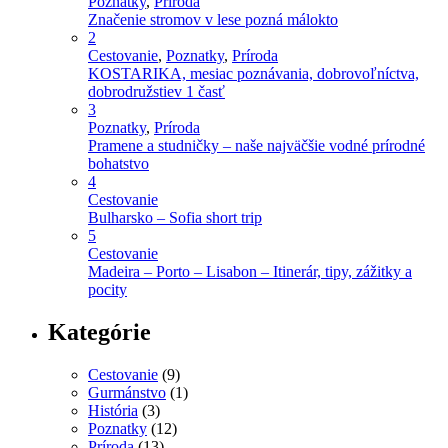
Poznatky
,
Príroda
Značenie stromov v lese pozná málokto
2
Cestovanie
,
Poznatky
,
Príroda
KOSTARIKA, mesiac poznávania, dobrovoľníctva,
dobrodružstiev 1 časť
3
Poznatky
,
Príroda
Pramene a studničky – naše najväčšie vodné prírodné
bohatstvo
4
Cestovanie
Bulharsko – Sofia short trip
5
Cestovanie
Madeira – Porto – Lisabon – Itinerár, tipy, zážitky a
pocity
Kategórie
Cestovanie
(9)
Gurmánstvo
(1)
História
(3)
Poznatky
(12)
Príroda
(13)