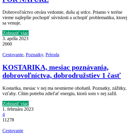
Dobrovoľníctvo otvára vedomie, dušu aj srdce. Priamo v teréne
vieme najlepšie pochopiť súvislosti a uchopiť problematiku, ktorej
sa venuje.
Zobraziť viac
3. apríla 2023
2660
Cestovanie
,
Poznatky
,
Príroda
KOSTARIKA, mesiac poznávania,
dobrovoľníctva, dobrodružstiev 1 časť
Kostarika, mesiac v nej ma nesmierne obohatil. Poznatky, zážitky,
vzťahy. Cítim potrebu zdieľať energiu, ktorú som v nej zažil.
Zobraziť viac
1. februára 2023
4
11278
Cestovanie