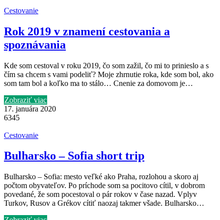
Cestovanie
Rok 2019 v znamení cestovania a
spoznávania
Kde som cestoval v roku 2019, čo som zažil, čo mi to prinieslo a s
čím sa chcem s vami podeliť? Moje zhrnutie roka, kde som bol, ako
som tam bol a koľko ma to stálo… Cnenie za domovom je…
Zobraziť viac
17. januára 2020
6345
Cestovanie
Bulharsko – Sofia short trip
Bulharsko – Sofia: mesto veľké ako Praha, rozlohou a skoro aj
počtom obyvateľov. Po príchode som sa pocitovo cítil, v dobrom
povedané, že som pocestoval o pár rokov v čase nazad. Vplyv
Turkov, Rusov a Grékov cítiť naozaj takmer všade. Bulharsko…
Zobraziť viac