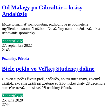
Od Malagy po Gibraltár – krásy
Andalúzie
Môže to začínať rozhodnutím, rozhodnutie je podnietené
myšlienkou, snom, či túžbou. No až činy nám umožnia zážitok a
uchovanie spomienky.
Zobraziť viac
27. septembra 2022
2148
Poznatky
,
Príroda
Biele peklo vo Veľkej Studenej doline
Človek si počas života prežije všeličo, no tak intenzívny, životný
zážitok, ako sme zažili pri zostupe zo Zbojníckej chaty 28.decembra
som ešte nezažil, to si zaslúži osobitný článok.
Zobraziť viac
25. júna 2020
2744