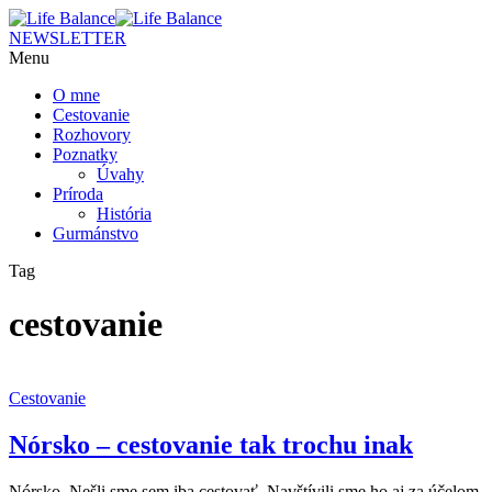
NEWSLETTER
Menu
O mne
Cestovanie
Rozhovory
Poznatky
Úvahy
Príroda
História
Gurmánstvo
Tag
cestovanie
Cestovanie
Nórsko – cestovanie tak trochu inak
Nórsko. Nešli sme sem iba cestovať. Navštívili sme ho aj za účelom