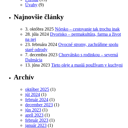
Úvahy
(9)
Najnovšie články
3. októbra 2025
Nórsko – cestovanie tak trochu inak
28. júla 2024
Dvorisko – permakultúra, farma a život
na nej
23. februára 2024
Ovocné stromy, zachráňme spolu
staré odrody
7. decembra 2023
Chorvátsko s rodinkou – severná
Dalmácia
13. júna 2023
Tieto oleje a maslá používam v kuchyni
Archív
október 2025
(1)
júl 2024
(1)
február 2024
(1)
december 2023
(1)
jún 2023
(1)
apríl 2023
(1)
február 2023
(1)
január 2023
(1)