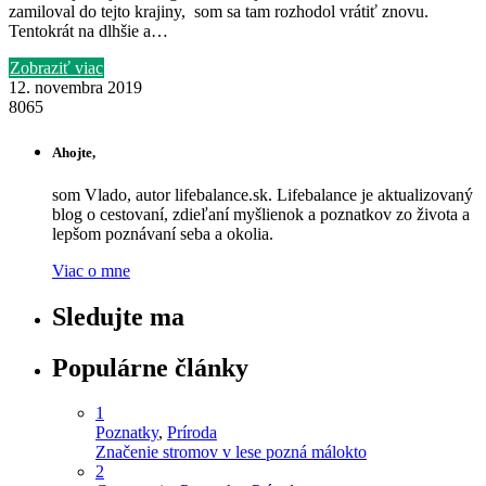
zamiloval do tejto krajiny, som sa tam rozhodol vrátiť znovu.
Tentokrát na dlhšie a…
Zobraziť viac
12. novembra 2019
8065
Ahojte,
som Vlado, autor lifebalance.sk. Lifebalance je aktualizovaný
blog o cestovaní, zdieľaní myšlienok a poznatkov zo života a
lepšom poznávaní seba a okolia.
Viac o mne
Sledujte ma
Populárne články
1
Poznatky
,
Príroda
Značenie stromov v lese pozná málokto
2