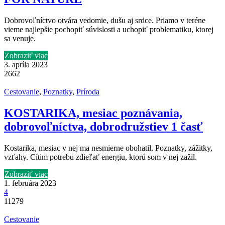
Dobrovoľníctvo otvára vedomie, dušu aj srdce. Priamo v teréne
vieme najlepšie pochopiť súvislosti a uchopiť problematiku, ktorej
sa venuje.
Zobraziť viac
3. apríla 2023
2662
Cestovanie
,
Poznatky
,
Príroda
KOSTARIKA, mesiac poznávania,
dobrovoľníctva, dobrodružstiev 1 časť
Kostarika, mesiac v nej ma nesmierne obohatil. Poznatky, zážitky,
vzťahy. Cítim potrebu zdieľať energiu, ktorú som v nej zažil.
Zobraziť viac
1. februára 2023
4
11279
Cestovanie