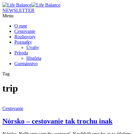
NEWSLETTER
Menu
O mne
Cestovanie
Rozhovory
Poznatky
Úvahy
Príroda
História
Gurmánstvo
Tag
trip
Cestovanie
Nórsko – cestovanie tak trochu inak
Nórsko. Nešli sme sem iba cestovať. Navštívili sme ho aj za účelom