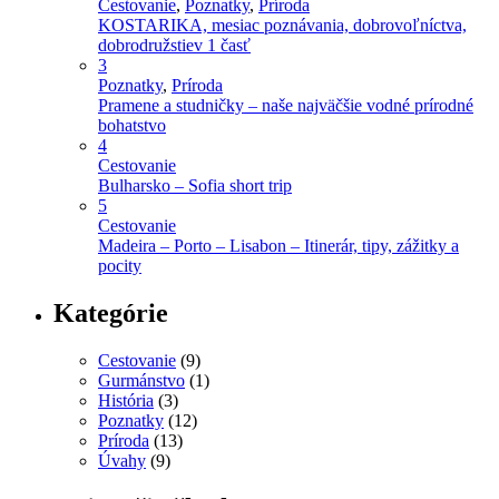
Cestovanie
,
Poznatky
,
Príroda
KOSTARIKA, mesiac poznávania, dobrovoľníctva,
dobrodružstiev 1 časť
3
Poznatky
,
Príroda
Pramene a studničky – naše najväčšie vodné prírodné
bohatstvo
4
Cestovanie
Bulharsko – Sofia short trip
5
Cestovanie
Madeira – Porto – Lisabon – Itinerár, tipy, zážitky a
pocity
Kategórie
Cestovanie
(9)
Gurmánstvo
(1)
História
(3)
Poznatky
(12)
Príroda
(13)
Úvahy
(9)