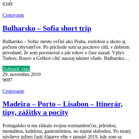
6349
Cestovanie
Bulharsko – Sofia short trip
Bulharsko – Sofia: mesto veľké ako Praha, rozlohou a skoro aj
počtom obyvateľov. Po príchode som sa pocitovo cítil, v dobrom
povedané, že som pocestoval o pár rokov v čase nazad. Vplyv
Turkov, Rusov a Grékov cítiť naozaj takmer všade. Bulharsko…
Zobraziť viac
29. novembra 2019
9697
Cestovanie
Madeira – Porto – Lisabon – Itinerár,
tipy, zážitky a pocity
Portugalsko si ma získalo svojou rozmanitosťou, prírodou,
mentalitou, kultúrou, gastronómiou, no najmä slobodou. Po mojej
návšteve južnej časti Algarve ešte v januári 2019, kde som sa