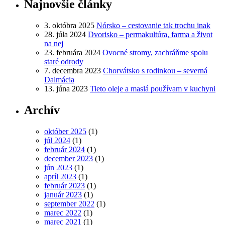
Najnovšie články
3. októbra 2025
Nórsko – cestovanie tak trochu inak
28. júla 2024
Dvorisko – permakultúra, farma a život
na nej
23. februára 2024
Ovocné stromy, zachráňme spolu
staré odrody
7. decembra 2023
Chorvátsko s rodinkou – severná
Dalmácia
13. júna 2023
Tieto oleje a maslá používam v kuchyni
Archív
október 2025
(1)
júl 2024
(1)
február 2024
(1)
december 2023
(1)
jún 2023
(1)
apríl 2023
(1)
február 2023
(1)
január 2023
(1)
september 2022
(1)
marec 2022
(1)
marec 2021
(1)