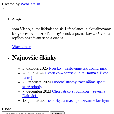
Created by
WebCare.sk
×
Ahojte,
som Vlado, autor lifebalance.sk. Lifebalance je aktualizovaný
blog o cestovaní, zdieľaní myšlienok a poznatkov zo života a
lepšom poznávaní seba a okolia.
Viac o mne
Najnovšie články
3. októbra 2025
Nórsko – cestovanie tak trochu inak
28. júla 2024
Dvorisko – permakultúra, farma a život
na nej
23. februára 2024
Ovocné stromy, zachráňme spolu
staré odrody
7. decembra 2023
Chorvátsko s rodinkou – severná
Dalmácia
13. júna 2023
Tieto oleje a maslá používam v kuchyni
Close