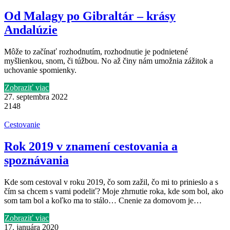
Od Malagy po Gibraltár – krásy
Andalúzie
Môže to začínať rozhodnutím, rozhodnutie je podnietené
myšlienkou, snom, či túžbou. No až činy nám umožnia zážitok a
uchovanie spomienky.
Zobraziť viac
27. septembra 2022
2148
Cestovanie
Rok 2019 v znamení cestovania a
spoznávania
Kde som cestoval v roku 2019, čo som zažil, čo mi to prinieslo a s
čím sa chcem s vami podeliť? Moje zhrnutie roka, kde som bol, ako
som tam bol a koľko ma to stálo… Cnenie za domovom je…
Zobraziť viac
17. januára 2020