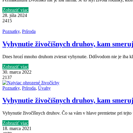
Zobraziť viac
28. júla 2024
2415
Poznatky
,
Príroda
Vyhynutie živočíšnych druhov, kam smer
Dnes hrozí mnoho druhom zvierat vyhynutie. Ddôvodom nie je iba kl
Zobraziť viac
30. marca 2022
2137
Poznatky
,
Príroda
,
Úvahy
Vyhynutie živočíšnych druhov, kam smeru
Vyhynutie živočíšnych druhov. Čo sa vám v hlave premietne pri tejto 
Zobraziť viac
18. marca 2021