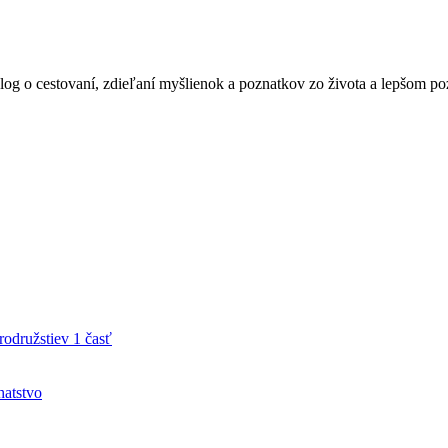
blog o cestovaní, zdieľaní myšlienok a poznatkov zo života a lepšom po
družstiev 1 časť
hatstvo