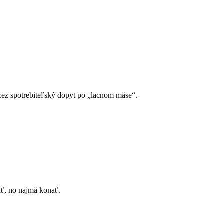
 cez spotrebiteľský dopyt po „lacnom mäse“.
ať, no najmä konať.