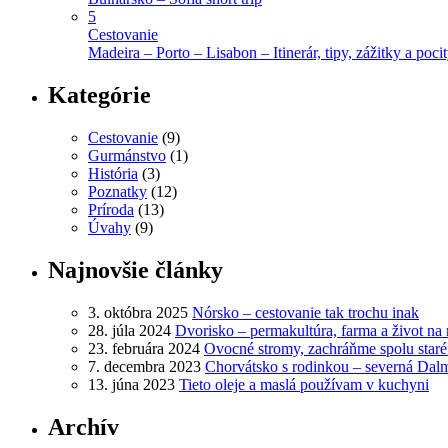
5
Cestovanie
Madeira – Porto – Lisabon – Itinerár, tipy, zážitky a poci
Kategórie
Cestovanie
(9)
Gurmánstvo
(1)
História
(3)
Poznatky
(12)
Príroda
(13)
Úvahy
(9)
Najnovšie články
3. októbra 2025
Nórsko – cestovanie tak trochu inak
28. júla 2024
Dvorisko – permakultúra, farma a život na 
23. februára 2024
Ovocné stromy, zachráňme spolu star
7. decembra 2023
Chorvátsko s rodinkou – severná Dal
13. júna 2023
Tieto oleje a maslá používam v kuchyni
Archív