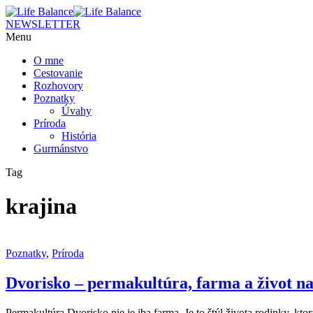
NEWSLETTER
Menu
O mne
Cestovanie
Rozhovory
Poznatky
Úvahy
Príroda
História
Gurmánstvo
Tag
krajina
Poznatky
,
Príroda
Dvorisko – permakultúra, farma a život na
Permakultúra Dvorisko nie je iba farma. Je to štýl života rodinky, kt