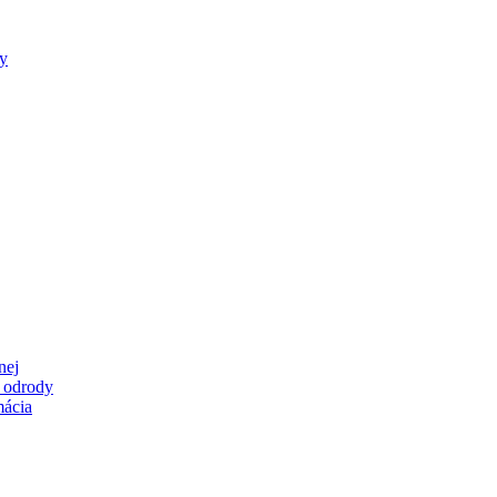
ty
nej
é odrody
mácia