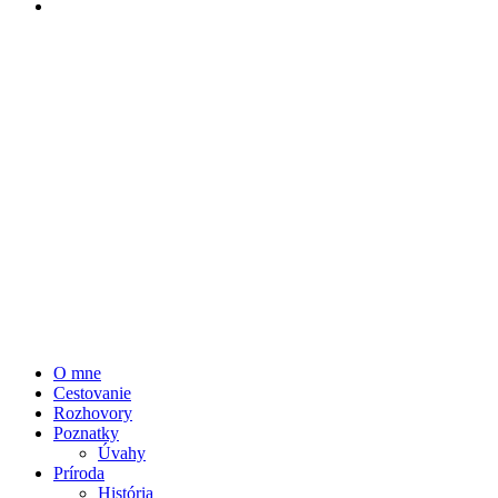
O mne
Cestovanie
Rozhovory
Poznatky
Úvahy
Príroda
História