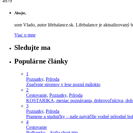
4979
Ahojte,
som Vlado, autor lifebalance.sk. Lifebalance je aktualizovaný 
Viac o mne
Sledujte ma
Populárne články
1
Poznatky
,
Príroda
Značenie stromov v lese pozná málokto
2
Cestovanie
,
Poznatky
,
Príroda
KOSTARIKA, mesiac poznávania, dobrovoľníctva, dobro
3
Poznatky
,
Príroda
Pramene a studničky – naše najväčšie vodné prírodné bo
4
Cestovanie
Bulharsko – Sofia short trip