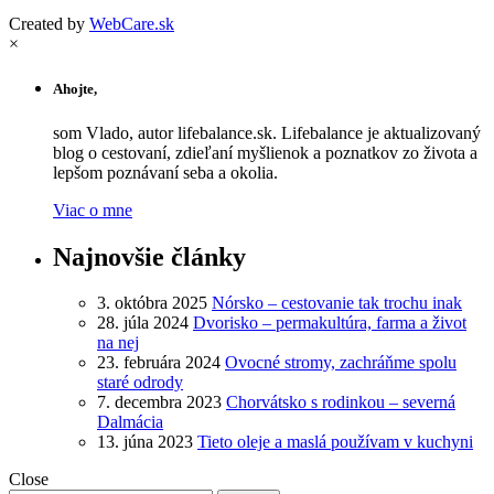
Created by
WebCare.sk
×
Ahojte,
som Vlado, autor lifebalance.sk. Lifebalance je aktualizovaný
blog o cestovaní, zdieľaní myšlienok a poznatkov zo života a
lepšom poznávaní seba a okolia.
Viac o mne
Najnovšie články
3. októbra 2025
Nórsko – cestovanie tak trochu inak
28. júla 2024
Dvorisko – permakultúra, farma a život
na nej
23. februára 2024
Ovocné stromy, zachráňme spolu
staré odrody
7. decembra 2023
Chorvátsko s rodinkou – severná
Dalmácia
13. júna 2023
Tieto oleje a maslá používam v kuchyni
Close