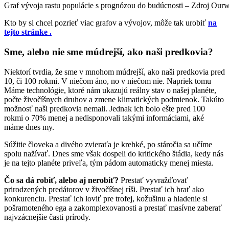
Graf vývoja rastu populácie s prognózou do budúcnosti – Zdroj Ourw
Kto by si chcel pozrieť viac grafov a vývojov, môže tak urobiť
na
tejto stránke .
Sme, alebo nie sme múdrejší, ako naši predkovia?
Niektorí tvrdia, že sme v mnohom múdrejší, ako naši predkovia pred
10, či 100 rokmi. V niečom áno, no v niečom nie. Napriek tomu
Máme technológie, ktoré nám ukazujú reálny stav o našej planéte,
počte živočíšnych druhov a zmene klimatických podmienok. Takúto
možnosť naši predkovia nemali. Jednak ich bolo ešte pred 100
rokmi o 70% menej a nedisponovali takými informáciami, aké
máme dnes my.
Súžitie človeka a divého zvieraťa je krehké, po stáročia sa učíme
spolu nažívať. Dnes sme však dospeli do kritického štádia, kedy nás
je na tejto planéte priveľa, tým pádom automaticky menej miesta.
Čo sa dá robiť, alebo aj nerobiť?
Prestať vyvražďovať
prirodzených predátorov v živočíšnej ríši. Prestať ich brať ako
konkurenciu. Prestať ich loviť pre trofej, kožušinu a hladenie si
pošramoteného ega a zakomplexovanosti a prestať masívne zaberať
najvzácnejšie časti prírody.