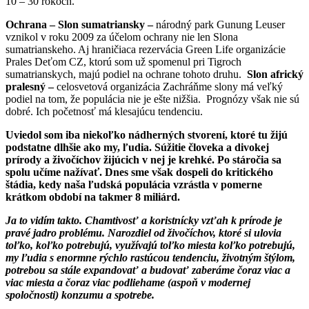
10 – 30 rokoch.
Ochrana –
Slon sumatriansky
–
národný park Gunung Leuser
vznikol v roku 2009 za účelom ochrany nie len Slona
sumatrianskeho. Aj hraničiaca rezervácia Green Life organizácie
Prales Deťom CZ, ktorú som už spomenul pri Tigroch
sumatrianskych, majú podiel na ochrane tohoto druhu.
Slon africký
pralesný
–
celosvetová organizácia Zachráňme slony má veľký
podiel na tom, že populácia nie je ešte nižšia. Prognózy však nie sú
dobré. Ich početnosť má klesajúcu tendenciu.
Uviedol som iba niekoľko nádherných stvorení, ktoré tu žijú
podstatne dlhšie ako my, ľudia. Súžitie človeka a divokej
prírody a živočíchov žijúcich v nej je krehké. Po stáročia sa
spolu učíme nažívať. Dnes sme však dospeli do kritického
štádia, kedy naša ľudská populácia vzrástla v pomerne
krátkom období na takmer 8 miliárd.
Ja to vidím takto. Chamtivosť a koristnícky vzťah k prírode je
pravé jadro problému. Narozdiel od živočíchov, ktoré si ulovia
toľko, koľko potrebujú, využívajú toľko miesta koľko potrebujú,
my ľudia s enormne rýchlo rastúcou tendenciu, životným štýlom,
potrebou sa stále expandovať a budovať zaberáme čoraz viac a
viac miesta a čoraz viac podliehame (aspoň v modernej
spoločnosti) konzumu a spotrebe.