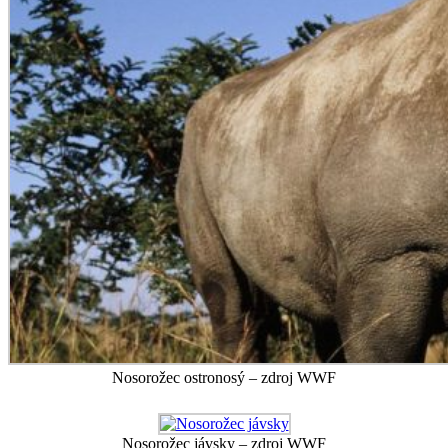
Nosorožec ostronosý – zdroj WWF
Nosorožec jávsky – zdroj WWF