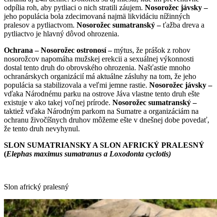
odpília roh, aby pytliaci o nich stratili záujem.
Nosorožec jávsky –
jeho populácia bola zdecimovaná najmä likvidáciu nížinných
pralesov a pytliactvom.
Nosorožec sumatranský –
ťažba dreva a
pytliactvo je hlavný dôvod ohrozenia.
Ochrana – Nosorožec ostronosí –
mýtus, že prášok z rohov
nosorožcov napomáha mužskej erekcii a sexuálnej výkonnosti
dostal tento druh do obrovského ohrozenia. Našťastie mnoho
ochranárskych organizácií má aktuálne zásluhy na tom, že jeho
populácia sa stabilizovala a veľmi jemne rastie.
Nosorožec jávsky –
vďaka Národnému parku na ostrove Jáva vlastne tento druh ešte
existuje v ako takej voľnej prírode.
Nosorožec sumatranský –
taktiež vďaka Národným parkom na Sumatre a organizáciám na
ochranu živočíšnych druhov môžeme ešte v dnešnej dobe povedať,
že tento druh nevyhynul.
SLON SUMATRIANSKY A SLON AFRICKÝ PRALESNÝ
(
Elephas maximus sumatranus a Loxodonta cyclotis)
Slon africký pralesný