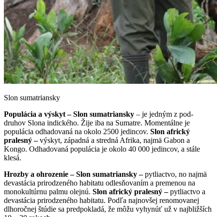
Slon sumatriansky
Populácia a výskyt –
Slon sumatriansky
– je jedným z pod-
druhov Slona indického. Žije iba na Sumatre. Momentálne je
populácia odhadovaná na okolo 2500 jedincov.
Slon africký
pralesný
–
výskyt, západná a stredná Afrika, najmä Gabon a
Kongo. Odhadovaná populácia je okolo 40 000 jedincov, a stále
klesá.
Hrozby a ohrozenie –
Slon sumatriansky
–
pytliactvo, no najmä
devastácia prirodzeného habitatu odlesňovaním a premenou na
monokultúrnu palmu olejnú.
Slon africký pralesný
–
pytliactvo a
devastácia prirodzeného habitatu. Podľa najnovšej renomovanej
dlhoročnej štúdie sa predpokladá, že môžu vyhynúť už v najbližších