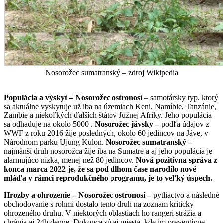
Nosorožec sumatranský – zdroj Wikipedia
Populácia a výskyt –
Nosorožec ostronosí
– samotársky typ, ktorý
sa aktuálne vyskytuje už iba na územiach Keni, Namíbie, Tanzánie,
Zambie a niekoľkých ďalších štátov Južnej Afriky. Jeho populácia
sa odhaduje na okolo 5000 .
Nosorožec jávsky –
podľa údajov z
WWF z roku 2016 žije posledných, okolo 60 jedincov na Jáve, v
Národnom parku Ujung Kulon.
Nosorožec sumatranský –
najmänší druh nosorožca žije iba na Sumatre a aj jeho populácia je
alarmujúco nízka, menej než 80 jedincov.
Nová pozitívna správa z
konca marca 2022 je, že sa pod dlhom čase narodilo nové
mláďa v rámci reprodukčného programu, je to veľký úspech.
Hrozby a ohrozenie – Nosorožec ostronosí –
pytliactvo a následné
obchodovanie s rohmi dostalo tento druh na zoznam kriticky
ohrozeného druhu. V niektorých oblastiach ho rangeri strážia a
chránia aj 24h denne. Dokonca sú aj miesta, kde im preventívne