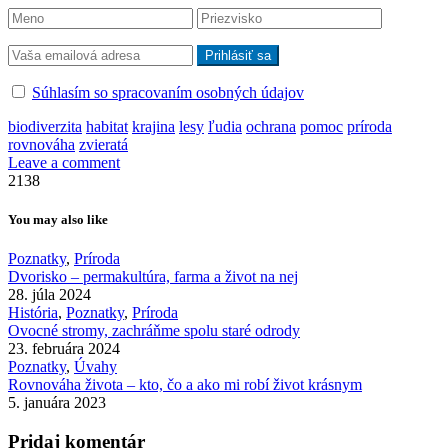
Súhlasím so spracovaním osobných údajov
biodiverzita
habitat
krajina
lesy
ľudia
ochrana
pomoc
príroda
rovnováha
zvieratá
Leave a comment
2138
You may also like
Poznatky
,
Príroda
Dvorisko – permakultúra, farma a život na nej
28. júla 2024
História
,
Poznatky
,
Príroda
Ovocné stromy, zachráňme spolu staré odrody
23. februára 2024
Poznatky
,
Úvahy
Rovnováha života – kto, čo a ako mi robí život krásnym
5. januára 2023
Pridaj komentár