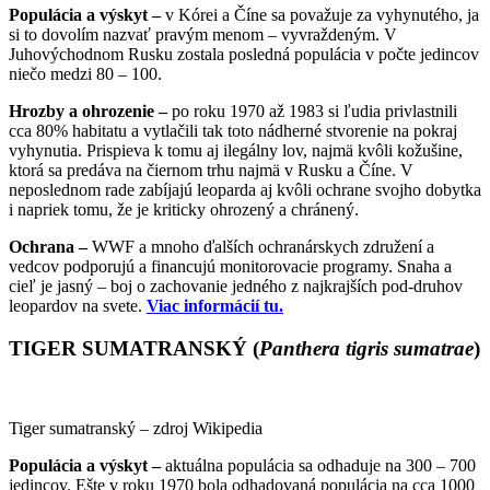
Populácia a výskyt –
v Kórei a Číne sa považuje za vyhynutého, ja
si to dovolím nazvať pravým menom – vyvraždeným. V
Juhovýchodnom Rusku zostala posledná populácia v počte jedincov
niečo medzi 80 – 100.
Hrozby a ohrozenie –
po roku 1970 až 1983 si ľudia privlastnili
cca 80% habitatu a vytlačili tak toto nádherné stvorenie na pokraj
vyhynutia. Prispieva k tomu aj ilegálny lov, najmä kvôli kožušine,
ktorá sa predáva na čiernom trhu najmä v Rusku a Číne. V
neposlednom rade zabíjajú leoparda aj kvôli ochrane svojho dobytka
i napriek tomu, že je kriticky ohrozený a chránený.
Ochrana –
WWF a mnoho ďalších ochranárskych združení a
vedcov podporujú a financujú monitorovacie programy. Snaha a
cieľ je jasný – boj o zachovanie jedného z najkrajších pod-druhov
leopardov na svete.
Viac informácií tu.
TIGER SUMATRANSKÝ (
Panthera tigris sumatrae
)
Tiger sumatranský – zdroj Wikipedia
Populácia a výskyt –
aktuálna populácia sa odhaduje na 300 – 700
jedincov. Ešte v roku 1970 bola odhadovaná populácia na cca 1000