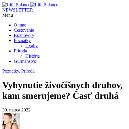
NEWSLETTER
Menu
O mne
Cestovanie
Rozhovory
Poznatky
Úvahy
Príroda
História
Gurmánstvo
Poznatky
,
Príroda
Vyhynutie živočíšnych druhov,
kam smerujeme? Časť druhá
30. marca 2022