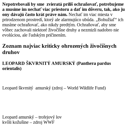
Nepotrebovali by sme zvieratá príliš ochraňovať, potrebujeme
a musíme im nechať viac priestoru a dať im dôveru, tak, ako ju
ony dávajú často krát práve nám.
Nechať im viac miesta v
prirodzenom prostredí, ktorý ale alarmujúco ubúda. „Bohužiaľ“ ich
musíme ochraňovať, ako nikdy predtým. Ochraňovať, aby sme
vôbec zachovali niektoré živočíšne druhy a nezmizli nadobro nie
evolúciou, ale ľudským pričinením.
Zoznam najviac kriticky ohrozených živočíšnych
druhov
LEOPARD ŠKVRNITÝ AMURSKÝ (Panthera pardus
orientalis)
Leopard škvrnitý amurský (zdroj – World Wildlife Fund)
Leopard amurský – trofejový lov
kvôli kožušine – zdroj WWF