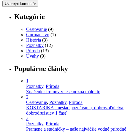
Kategórie
Cestovanie
(9)
Gurmánstvo
(1)
História
(3)
Poznatky
(12)
Príroda
(13)
Úvahy
(9)
Populárne články
1
Poznatky
,
Príroda
Značenie stromov v lese pozná málokto
2
Cestovanie
,
Poznatky
,
Príroda
KOSTARIKA, mesiac poznávania, dobrovoľníctva,
dobrodružstiev 1 časť
3
Poznatky
,
Príroda
Pramene a studničky – naše najväčšie vodné prírodné