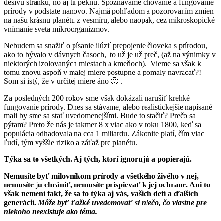
desivú stránku, no aj tú peknú. Spoznávame chovanie a fungovanie
prírody v podstate nanovo. Najmä pohľadom a pozorovaním zmien
na našu krásnu planétu z vesmíru, alebo naopak, cez mikroskopické
vnímanie sveta mikroorganizmov.
Nebudem sa snažiť o písanie ilúzií prepojenie človeka s prírodou,
ako to bývalo v dávnych časoch, to už je už preč, (až na výnimky v
niektorých izolovaných miestach a kmeňoch). Vieme sa však k
tomu znovu aspoň v malej miere postupne a pomaly navracať?!
Som si istý, že v určitej miere áno 🙂 .
Za posledných 200 rokov sme však dokázali narušiť krehké
fungovanie prírody. Dnes sa stávame, alebo realistickejšie napísané
mali by sme sa stať uvedomenejšími. Bude to stačiť? Prečo sa
pýtam? Preto že nás je takmer 8 x viac ako v roku 1800, keď sa
populácia odhadovala na cca 1 miliardu. Zákonite platí, čím viac
ľudí, tým vyššie riziko a záťaž pre planétu.
Týka sa to všetkých. Aj tých, ktorí ignorujú a popierajú.
Nemusíte byť milovníkom prírody a všetkého živého v nej,
nemusíte ju chrániť, nemusíte prispievať k jej ochrane. Ani to
však nemení fakt, že sa to týka aj vás, vašich detí a ďalších
generácií.
Môže byť ťažké uvedomovať si niečo, čo vlastne pre
niekoho neexistuje ako téma.