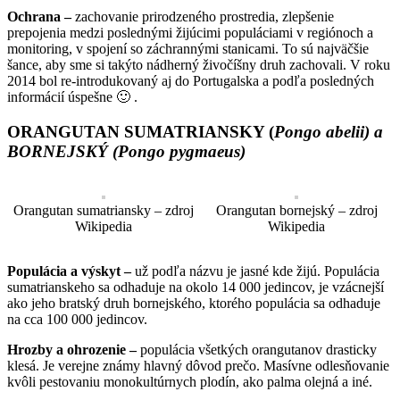
Ochrana –
zachovanie prirodzeného prostredia, zlepšenie
prepojenia medzi poslednými žijúcimi populáciami v regiónoch a
monitoring, v spojení so záchrannými stanicami. To sú najväčšie
šance, aby sme si takýto nádherný živočíšny druh zachovali. V roku
2014 bol re-introdukovaný aj do Portugalska a podľa posledných
informácií úspešne 🙂 .
ORANGUTAN SUMATRIANSKY (
Pongo abelii) a
BORNEJSKÝ (
Pongo pygmaeus)
Orangutan sumatriansky – zdroj
Orangutan bornejský – zdroj
Wikipedia
Wikipedia
Populácia a výskyt –
už podľa názvu je jasné kde žijú. Populácia
sumatrianskeho sa odhaduje na okolo 14 000 jedincov, je vzácnejší
ako jeho bratský druh bornejského, ktorého populácia sa odhaduje
na cca 100 000 jedincov.
Hrozby a ohrozenie –
populácia všetkých orangutanov drasticky
klesá. Je verejne známy hlavný dôvod prečo. Masívne odlesňovanie
kvôli pestovaniu monokultúrnych plodín, ako palma olejná a iné.