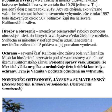
Populácia a výskyt –
Najvzácnejší morský cicavec. Týchto
krásavcov bohužiaľ na svete zostalo iba 10-20 jedincov. To je
posledný údaj z marca roku 2019. Aby ste chápali, ako výrazne
vážne hrozí tomuto krásnemu stvoreniu vyhynutie, ešte v roku 1997
bolo datovaných okolo 567 jedincov. Žijú iba na severe
Kalifornského zálivu.
Hrozby a ohrozenie –
intenzívny priemyselný rybolov pomocou
obrovských sietí, do ktorých sa zachytáva všetko živé, bez rozdielu.
Sviňucha sa následne v sieťach zväčša udusí. Znečistenie
mexického zálivu taktiež pridáva na jej pomalom vymieraní.
Ochrana –
severná časť Kalifornského zálivu bola vyhlásená za
Mexickú biosferickú rezerváciu pod názvom ostrovy a chránené
územia Kalifornského zálivu.
Posledné správy však ukazujú, že
Mexická vláda nespĺňa a nedodržuje tieto kritériá kontroly a
ochrany. Tým je Vaquita v podstate odsúdená na vyhynutie.
NOSOROĚC OSTRONOSÝ, JÁVSKY a SUMATRANSKÝ
(
Diceros bicornis, Rhinoceros sondaicus, Dicerorhinus
sumatrensis)