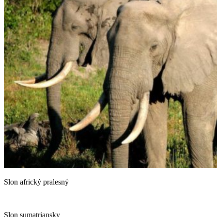
Slon africký pralesný
Slon sumatriansky