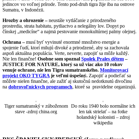
jedincov vo voľnej prírode. Tento pod-druh tigra žije iba na ostrove
Sumatra, v Indonézii.
Hrozby a ohrozenie –
neustále vytláčanie z prirodzeného
prostredia, strata habitatu, pytliactvo a nelegálny lov. Dopyt po
čínskej „medicíne“ a najmä pestovanie monokultúrnej palmy olejnej.
Ochrana –
musí byť vyvinuté enormné množstvo energie a
spojenie ľudí, ktorí milujú divoké a prirodzené, aby sa zachovala
aspoň aktuálna populácia. Verte, neverte, zapojiť sa môže každý.
Nie len finančne!
Osobne som spoznal
Spolek Prales dětem
–
JUSTICE FOR NATURE, ktorý sa už viac ako 10 rokov
venuje ochrane, nie len Tigra sumatranského.
Monitorovací
projekt OKO TYGRA
je veľmi úspešný.
Zapojiť a podieľať sa
môžete nielen finančne, ale zažiť aj skutočnú nedotknutú divočinu
na
dobrovoľníckych programoch
, ktoré sa pravidelne organizujú.
Tiger sumatranský v zúboženom
Do roku 1940 bolo normálne ich
stave -zdroj china.org
len tak strielať – na fotke
holandský kolonisti – zdroj
wikipedia