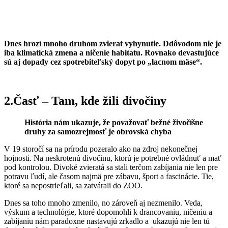
Dnes hrozí mnoho druhom zvierat vyhynutie. Ddôvodom nie je
iba klimatická zmena a ničenie habitatu. Rovnako devastujúce
sú aj dopady cez spotrebiteľský dopyt po „lacnom mäse“.
2.Časť – Tam, kde žili divočiny
História nám ukazuje, že považovať bežné živočíšne
druhy za samozrejmosť je obrovská chyba
V 19 storočí sa na prírodu pozeralo ako na zdroj nekonečnej
hojnosti. Na neskrotenú divočinu, ktorú je potrebné ovládnuť a mať
pod kontrolou. Divoké zvieratá sa stali terčom zabíjania nie len pre
potravu ľudí, ale časom najmä pre zábavu, šport a fascinácie. Tie,
ktoré sa nepostrieľali, sa zatvárali do ZOO.
Dnes sa toho mnoho zmenilo, no zároveň aj nezmenilo. Veda,
výskum a technológie, ktoré dopomohli k drancovaniu, ničeniu a
zabíjaniu nám paradoxne nastavujú zrkadlo a ukazujú nie len tú