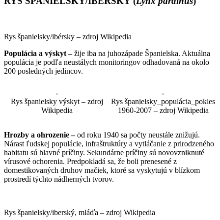
RYS ŠPANIELSKY/IBERSKÝ (
Lynx pardinus
)
Rys španielsky/ibérsky – zdroj Wikipedia
Populácia a výskyt –
žije iba na juhozápade Španielska. Aktuálna
populácia je podľa neustálych monitoringov odhadovaná na okolo
200 posledných jedincov.
Rys španielsky výskyt – zdroj
Rys španielsky_populácia_pokles
Wikipedia
1960-2007 – zdroj Wikipedia
Hrozby a ohrozenie –
od roku 1940 sa počty neustále znižujú.
Nárast ľudskej populácie, infraštruktúry a vytláčanie z prirodzeného
habitatu sú hlavné príčiny. Sekundárne príčiny sú novovzniknuté
vírusové ochorenia. Predpokladá sa, že boli prenesené z
domestikovaných druhov mačiek, ktoré sa vyskytujú v blízkom
prostredí týchto nádherných tvorov.
Rys španielsky/iberský, mláďa – zdroj Wikipedia