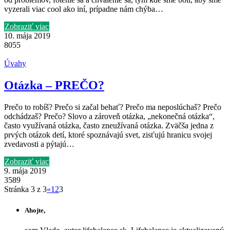
vyzerali viac cool ako iní, prípadne nám chýba…
Zobraziť viac
10. mája 2019
8055
Úvahy
Otázka – PREČO?
Prečo to robíš? Prečo si začal behať? Prečo ma neposlúchaš? Prečo
odchádzaš? Prečo? Slovo a zároveň otázka, „nekonečná otázka“,
často využívaná otázka, často zneužívaná otázka. Zväčša jedna z
prvých otázok detí, ktoré spoznávajú svet, zisťujú hranicu svojej
zvedavosti a pýtajú…
Zobraziť viac
9. mája 2019
3589
Stránka 3 z 3
«
1
2
3
Ahojte,