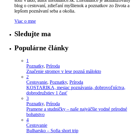
som Vlado, autor lifebalance.sk. Lifebalance je aktualizovaný
blog o cestovaní, zdieľaní myšlienok a poznatkov zo života a
lepšom poznávaní seba a okolia.
Viac o mne
Sledujte ma
Populárne články
1
Poznatky
,
Príroda
Značenie stromov v lese pozná málokto
2
Cestovanie
,
Poznatky
,
Príroda
KOSTARIKA, mesiac poznávania, dobrovoľníctva,
dobrodružstiev 1 časť
3
Poznatky
,
Príroda
Pramene a studničky – naše najväčšie vodné prírodné
bohatstvo
4
Cestovanie
Bulharsko – Sofia short trip