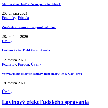
Merino vlna - keď si ťa vie príroda obliecť
25. januára 2021
Poznatky
,
Príroda
Značenie stromov v lese pozná málokto
28. októbra 2020
Úvahy
Lavínový efekt ľudského správania
12. marca 2020
Poznatky
,
Príroda
,
Úvahy
Vyhynutie živočíšnych druhov, kam smerujeme? Časť prvá
18. marca 2021
Úvahy
Lavínový efekt ľudského správania