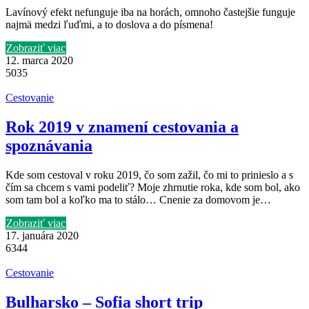
Lavínový efekt nefunguje iba na horách, omnoho častejšie funguje
najmä medzi ľuďmi, a to doslova a do písmena!
Zobraziť viac
12. marca 2020
5035
Cestovanie
Rok 2019 v znamení cestovania a
spoznávania
Kde som cestoval v roku 2019, čo som zažil, čo mi to prinieslo a s
čím sa chcem s vami podeliť? Moje zhrnutie roka, kde som bol, ako
som tam bol a koľko ma to stálo… Cnenie za domovom je…
Zobraziť viac
17. januára 2020
6344
Cestovanie
Bulharsko – Sofia short trip