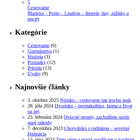
5
Cestovanie
Madeira – Porto – Lisabon – Itinerár, tipy, zážitky a
pocity
Kategórie
Cestovanie
(9)
Gurmánstvo
(1)
História
(3)
Poznatky
(12)
Príroda
(13)
Úvahy
(9)
Najnovšie články
3. októbra 2025
Nórsko – cestovanie tak trochu inak
28. júla 2024
Dvorisko – permakultúra, farma a život
na nej
23. februára 2024
Ovocné stromy, zachráňme spolu
staré odrody
7. decembra 2023
Chorvátsko s rodinkou – severná
Dalmácia
13. júna 2023
Tieto oleje a maslá používam v kuchyni