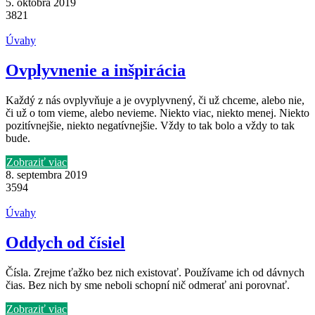
5. októbra 2019
3821
Úvahy
Ovplyvnenie a inšpirácia
Každý z nás ovplyvňuje a je ovyplyvnený, či už chceme, alebo nie,
či už o tom vieme, alebo nevieme. Niekto viac, niekto menej. Niekto
pozitívnejšie, niekto negatívnejšie. Vždy to tak bolo a vždy to tak
bude.
Zobraziť viac
8. septembra 2019
3594
Úvahy
Oddych od čísiel
Čísla. Zrejme ťažko bez nich existovať. Používame ich od dávnych
čias. Bez nich by sme neboli schopní nič odmerať ani porovnať.
Zobraziť viac