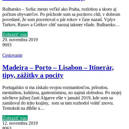
Bulharsko – Sofia: mesto veľké ako Praha, rozlohou a skoro aj
počtom obyvateľov. Po príchode som sa pocitovo cítil, v dobrom
povedané, že som pocestoval o pár rokov v čase nazad. Vplyv
Turkov, Rusov a Grékov cítiť naozaj takmer všade. Bulharsko…
Zobraziť viac
29. novembra 2019
9693
Cestovanie
Madeira – Porto – Lisabon – Itinerár,
tipy, zážitky a pocity
Portugalsko si ma získalo svojou rozmanitosťou, prírodou,
mentalitou, kultúrou, gastronómiou, no najmä slobodou. Po mojej
návšteve južnej časti Algarve ešte v januári 2019, kde som sa
zamiloval do tejto krajiny, som sa tam rozhodol vrátiť znovu.
Tentokrát na dlhšie a…
Zobraziť viac
12. novembra 2019
8063