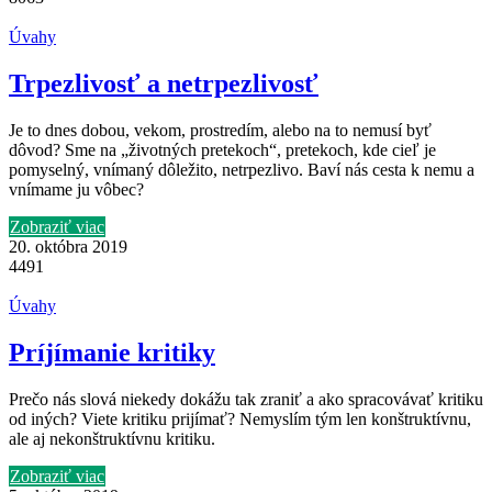
Úvahy
Trpezlivosť a netrpezlivosť
Je to dnes dobou, vekom, prostredím, alebo na to nemusí byť
dôvod? Sme na „životných pretekoch“, pretekoch, kde cieľ je
pomyselný, vnímaný dôležito, netrpezlivo. Baví nás cesta k nemu a
vnímame ju vôbec?
Zobraziť viac
20. októbra 2019
4491
Úvahy
Príjímanie kritiky
Prečo nás slová niekedy dokážu tak zraniť a ako spracovávať kritiku
od iných? Viete kritiku prijímať? Nemyslím tým len konštruktívnu,
ale aj nekonštruktívnu kritiku.
Zobraziť viac