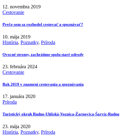
12. novembra 2019
Cestovanie
Prečo som sa rozhodol cestovať a spoznávať?
10. mája 2019
História
,
Poznatky
,
Príroda
Ovocné stromy, zachráňme spolu staré odrody
23. februára 2024
Cestovanie
Rok 2019 v znamení cestovania a spoznávania
17. januára 2020
Príroda
Turistický okruh Rudno-Uhliská-Voznica-Žarnovica-Šarvíz-Rudno
23. mája 2020
História
,
Poznatky
,
Príroda