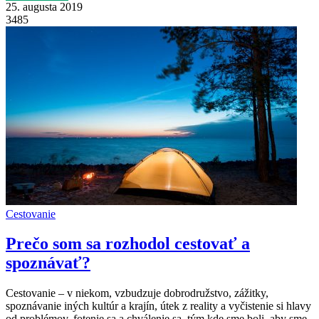
25. augusta 2019
3485
Cestovanie
Prečo som sa rozhodol cestovať a
spoznávať?
Cestovanie – v niekom, vzbudzuje dobrodružstvo, zážitky,
spoznávanie iných kultúr a krajín, útek z reality a vyčistenie si hlavy
od problémov, fotenie sa a chválenie sa, tým kde sme boli, aby sme