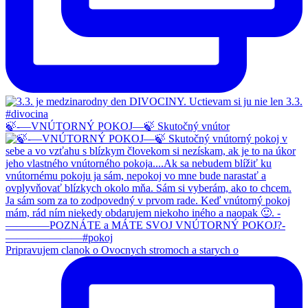
🍃-—VNÚTORNÝ POKOJ—🍃 Skutočný vnútor
Pripravujem clanok o Ovocnych stromoch a starych o