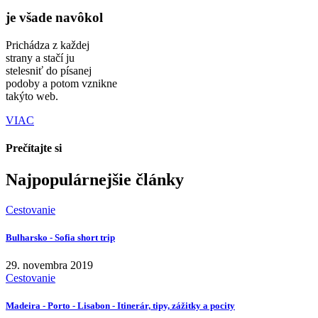
je všade navôkol
Prichádza z každej
strany a stačí ju
stelesniť do písanej
podoby a potom vznikne
takýto web.
VIAC
Prečítajte si
Najpopulárnejšie články
Cestovanie
Bulharsko - Sofia short trip
29. novembra 2019
Cestovanie
Madeira - Porto - Lisabon - Itinerár, tipy, zážitky a pocity